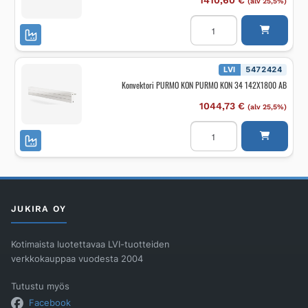
1410,60
€
(alv 25,5%)
Konvektori
PURMO
KON
PURMO
KON
34
LVI
5472424
142X3000
Konvektori PURMO KON PURMO KON 34 142X1800 AB
FE
määrä
1044,73
€
(alv 25,5%)
Konvektori
PURMO
KON
PURMO
KON
34
142X1800
AB
määrä
JUKIRA OY
Kotimaista luotettavaa LVI-tuotteiden
verkkokauppaa vuodesta 2004
Tutustu myös
Facebook