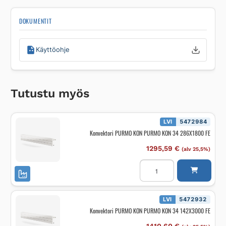
DOKUMENTIT
Käyttöohje
Tutustu myös
LVI
5472984
Konvektori PURMO KON PURMO KON 34 286X1800 FE
1295,59
€
(alv 25,5%)
Konvektori
PURMO
KON
PURMO
KON
34
LVI
5472932
286X1800
Konvektori PURMO KON PURMO KON 34 142X3000 FE
FE
määrä