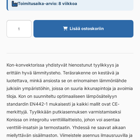
Toimitusaika-arvio: 8 viikkoa
Konvektori
Lisää ostoskoriin
PURMO
KON
PURMO
KON
34
Kon-konvektorissa yhdistyvät hienostunut tyylikkyys ja
214X1000
erittäin hyvä lämmitysteho. Teräsrakenne on kestävä ja
AB
luotettava, minkä ansiosta se on erinomainen lämmönlähde
määrä
julkisiin ympäristöihin, joissa on suuria ikkunapintoja ja avoimia
tiloja. Kon on suunniteltu optimaaliseen lämpösäteilyyn
standardin EN442-1 mukaisesti ja kaikki mallit ovat CE-
merkittyjä. Tyylikkään putkiasennuksen varmistamiseksi
Konissa on integroitu venttiililaitteisto, johon voi asentaa
venttiili-insatsin ja termostaatin. Yhdessä ne saavat aikaan
miellyttävän sisäilmaston. Viimeistele asennus ilmausruuvilla ja