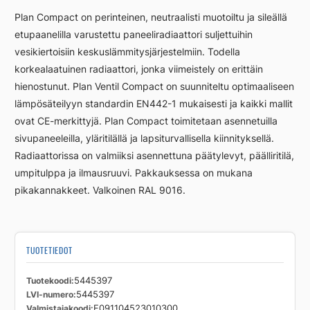
FC11
Plan Compact on perinteinen, neutraalisti muotoiltu ja sileällä
450
etupaanelilla varustettu paneeliradiaattori suljettuihin
2300
vesikiertoisiin keskuslämmitysjärjestelmiin. Todella
määrä
korkealaatuinen radiaattori, jonka viimeistely on erittäin
hienostunut. Plan Ventil Compact on suunniteltu optimaaliseen
lämpösäteilyyn standardin EN442-1 mukaisesti ja kaikki mallit
ovat CE-merkittyjä. Plan Compact toimitetaan asennetuilla
sivupaneeleilla, yläritilällä ja lapsiturvallisella kiinnityksellä.
Radiaattorissa on valmiiksi asennettuna päätylevyt, päälliritilä,
umpitulppa ja ilmausruuvi. Pakkauksessa on mukana
pikakannakkeet. Valkoinen RAL 9016.
TUOTETIEDOT
Tuotekoodi
5445397
LVI-numero
5445397
Valmistajakoodi
F091104523010300