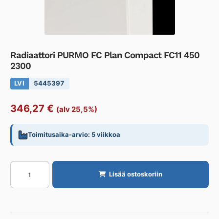
Radiaattori PURMO FC Plan Compact FC11 450
2300
LVI
5445397
346,27
€
(alv 25,5%)
Toimitusaika-arvio: 5 viikkoa
Radiaattori
Lisää ostoskoriin
PURMO
FC
Plan
Compact