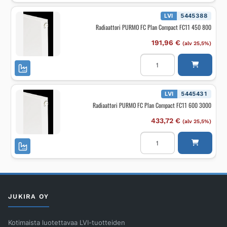
Compact
FC11
LVI
5445388
500
Radiaattori PURMO FC Plan Compact FC11 450 800
1600
määrä
191,96
€
(alv 25,5%)
Radiaattori
PURMO
FC
Plan
Compact
FC11
LVI
5445431
450
Radiaattori PURMO FC Plan Compact FC11 600 3000
800
määrä
433,72
€
(alv 25,5%)
Radiaattori
PURMO
FC
Plan
Compact
FC11
600
3000
määrä
JUKIRA OY
Kotimaista luotettavaa LVI-tuotteiden