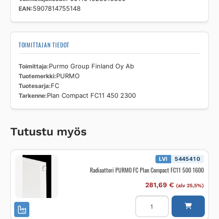
EAN
5907814755148
TOIMITTAJAN TIEDOT
Toimittaja
Purmo Group Finland Oy Ab
Tuotemerkki
PURMO
Tuotesarja
FC
Tarkenne
Plan Compact FC11 450 2300
Tutustu myös
LVI
5445410
Radiaattori PURMO FC Plan Compact FC11 500 1600
281,69
€
(alv 25,5%)
Radiaattori
PURMO
FC
Plan