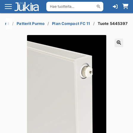
Hae tuotteita...
Siirry
Siirry
navigointiin
sisältöön
torit
Patterit Purmo
Plan Compact FC 11
Tuote 5445397