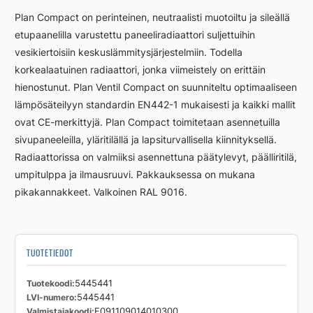
FC11
Plan Compact on perinteinen, neutraalisti muotoiltu ja sileällä
900
etupaanelilla varustettu paneeliradiaattori suljettuihin
1400
vesikiertoisiin keskuslämmitysjärjestelmiin. Todella
määrä
korkealaatuinen radiaattori, jonka viimeistely on erittäin
hienostunut. Plan Ventil Compact on suunniteltu optimaaliseen
lämpösäteilyyn standardin EN442-1 mukaisesti ja kaikki mallit
ovat CE-merkittyjä. Plan Compact toimitetaan asennetuilla
sivupaneeleilla, yläritilällä ja lapsiturvallisella kiinnityksellä.
Radiaattorissa on valmiiksi asennettuna päätylevyt, päälliritilä,
umpitulppa ja ilmausruuvi. Pakkauksessa on mukana
pikakannakkeet. Valkoinen RAL 9016.
TUOTETIEDOT
Tuotekoodi
5445441
LVI-numero
5445441
Valmistajakoodi
F091109014010300