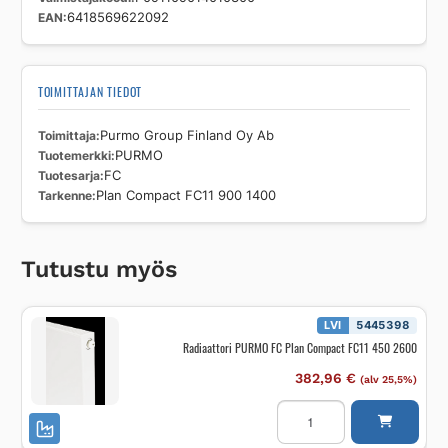
EAN
6418569622092
TOIMITTAJAN TIEDOT
Toimittaja
Purmo Group Finland Oy Ab
Tuotemerkki
PURMO
Tuotesarja
FC
Tarkenne
Plan Compact FC11 900 1400
Tutustu myös
LVI
5445398
Radiaattori PURMO FC Plan Compact FC11 450 2600
382,96
€
(alv 25,5%)
Radiaattori
PURMO
FC
Plan