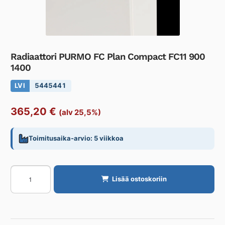
Radiaattori PURMO FC Plan Compact FC11 900
1400
LVI
5445441
365,20
€
(alv 25,5%)
Toimitusaika-arvio: 5 viikkoa
Radiaattori
Lisää ostoskoriin
PURMO
FC
Plan
Compact