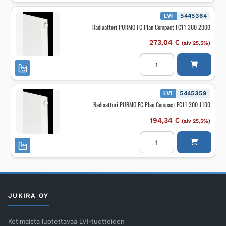
Compact
FC11
LVI
5445364
450
Radiaattori PURMO FC Plan Compact FC11 300 2000
2600
määrä
273,04
€
(alv 25,5%)
Radiaattori
PURMO
FC
Plan
Compact
FC11
LVI
5445359
300
Radiaattori PURMO FC Plan Compact FC11 300 1100
2000
määrä
194,34
€
(alv 25,5%)
Radiaattori
PURMO
FC
Plan
Compact
FC11
300
1100
määrä
JUKIRA OY
Kotimaista luotettavaa LVI-tuotteiden