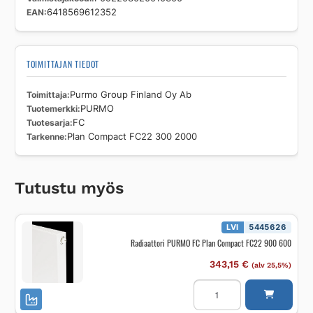
EAN
6418569612352
TOIMITTAJAN TIEDOT
Toimittaja
Purmo Group Finland Oy Ab
Tuotemerkki
PURMO
Tuotesarja
FC
Tarkenne
Plan Compact FC22 300 2000
Tutustu myös
LVI
5445626
Radiaattori PURMO FC Plan Compact FC22 900 600
343,15
€
(alv 25,5%)
Radiaattori
PURMO
FC
Plan