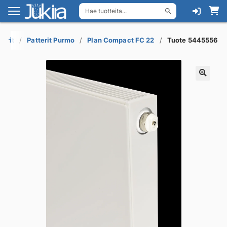
Hae tuotteita...
Siirry
Siirry
navigointiin
sisältöön
torit
Patterit Purmo
Plan Compact FC 22
Tuote 5445556