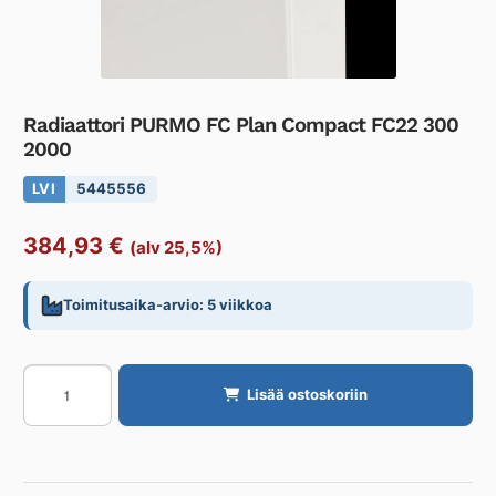
Radiaattori PURMO FC Plan Compact FC22 300
2000
LVI
5445556
384,93
€
(alv 25,5%)
Toimitusaika-arvio: 5 viikkoa
Radiaattori
Lisää ostoskoriin
PURMO
FC
Plan
Compact