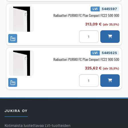
Compact
FC22
LVI
5445597
900
Radiaattori PURMO FC Plan Compact FC22 500 900
600
määrä
313,09
€
(alv 25,5%)
Radiaattori
PURMO
FC
Plan
Compact
FC22
LVI
5445625
500
Radiaattori PURMO FC Plan Compact FC22 900 500
900
määrä
325,62
€
(alv 25,5%)
Radiaattori
PURMO
FC
Plan
Compact
FC22
900
500
määrä
JUKIRA OY
Kotimaista luotettavaa LVI-tuotteiden