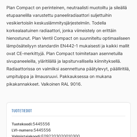
FC22
Plan Compact on perinteinen, neutraalisti muotoiltu ja sileällä
300
etupaanelilla varustettu paneeliradiaattori suljettuihin
2000
vesikiertoisiin keskuslämmitysjärjestelmiin. Todella
määrä
korkealaatuinen radiaattori, jonka viimeistely on erittäin
hienostunut. Plan Ventil Compact on suunniteltu optimaaliseen
lämpösäteilyyn standardin EN442-1 mukaisesti ja kaikki mallit
ovat CE-merkittyjä. Plan Compact toimitetaan asennetuilla
sivupaneeleilla, yläritilällä ja lapsiturvallisella kiinnityksellä.
Radiaattorissa on valmiiksi asennettuna päätylevyt, päälliritilä,
umpitulppa ja ilmausruuvi. Pakkauksessa on mukana
pikakannakkeet. Valkoinen RAL 9016.
TUOTETIEDOT
Tuotekoodi
5445556
LVI-numero
5445556
Valmistajakoodi
F092203020010300