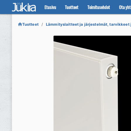
Etusivu
Tuotteet
Toimitusehdot
Ota yht
Siirry
Siirry
navigointiin
sisältöön
Tuotteet
Lämmityslaitteet ja järjestelmät, tarvikkeet