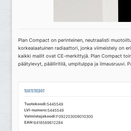
Plan Compact on perinteinen, neutraalisti muotoiltu j
korkealaatuinen radiaattori, jonka viimeistely on 
kaikki mallit ovat CE-merkittyjä. Plan Compact toimit
päätylevyt, päälliritilä, umpitulppa ja ilmausruuv
TUOTETIEDOT
Tuotekoodi
5445549
LVI-numero
5445549
Valmistajakoodi
F092203009010300
EAN
6418569612284