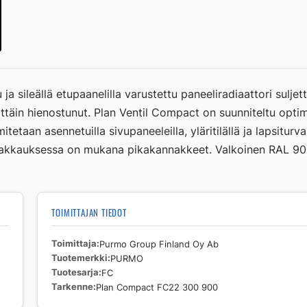
Compact
FC22
300
900
määrä
a sileällä etupaanelilla varustettu paneeliradiaattori suljet
erittäin hienostunut. Plan Ventil Compact on suunniteltu op
etaan asennetuilla sivupaneeleilla, yläritilällä ja lapsiturva
i. Pakkauksessa on mukana pikakannakkeet. Valkoinen RAL 90
TOIMITTAJAN TIEDOT
Toimittaja
Purmo Group Finland Oy Ab
Tuotemerkki
PURMO
Tuotesarja
FC
Tarkenne
Plan Compact FC22 300 900