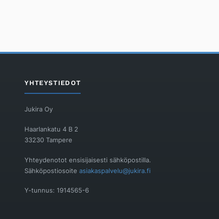
YHTEYSTIEDOT
Jukira Oy
Haarlankatu 4 B 2
33230 Tampere
Yhteydenotot ensisijaisesti sähköpostilla.
Sähköpostiosoite
asiakaspalvelu@jukira.fi
Y-tunnus: 1914565-6