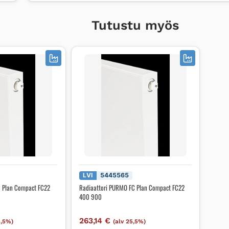
Tutustu myös
LVI
5445565
C Plan Compact FC22
Radiaattori PURMO FC Plan Compact FC22
400 900
263,14
€
5,5%)
(alv 25,5%)