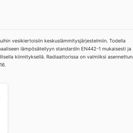
tuihin vesikiertoisiin keskuslämmitysjärjestelmiin. Todella
timaaliseen lämpösäteilyyn standardin EN442-1 mukaisesti ja
llisella kiinnityksellä. Radiaattorissa on valmiiksi asennettun
16.