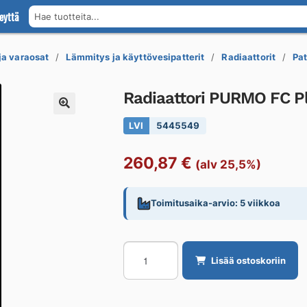
eyttä
Hae tuotteita...
 ja varaosat
Lämmitys ja käyttövesipatterit
Radiaattorit
Pat
Radiaattori PURMO FC P
LVI
5445549
260,87
€
(alv 25,5%)
Toimitusaika-arvio: 5 viikkoa
Radiaattori
Lisää ostoskoriin
PURMO
FC
Plan