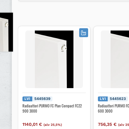
LVI
5445639
LVI
5445623
Radiaattori PURMO FC Plan Compact FC22
Radiaattori PURMO F
900 3000
600 3000
1140,01
€
756,35
€
(alv 25,5%)
(alv 2