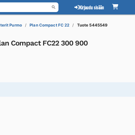
Kirjaudu sisään
terit Purmo
Plan Compact FC 22
Tuote 5445549
lan Compact FC22 300 900