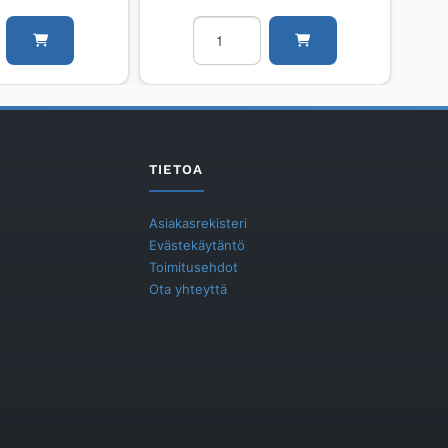
i
Radiaattori
PURMO
FC
Plan
Compact
FC22
400
TIETOA
900
määrä
Asiakasrekisteri
Evästekäytäntö
Toimitusehdot
Ota yhteyttä