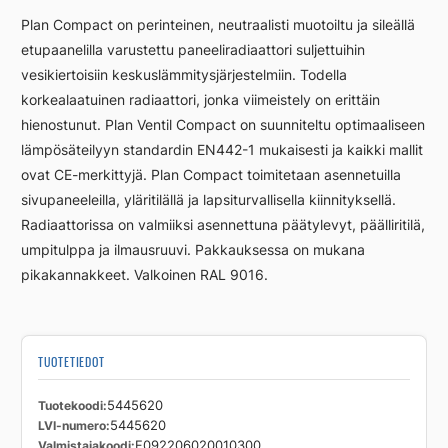
FC22
Plan Compact on perinteinen, neutraalisti muotoiltu ja sileällä
600
etupaanelilla varustettu paneeliradiaattori suljettuihin
2000
vesikiertoisiin keskuslämmitysjärjestelmiin. Todella
määrä
korkealaatuinen radiaattori, jonka viimeistely on erittäin
hienostunut. Plan Ventil Compact on suunniteltu optimaaliseen
lämpösäteilyyn standardin EN442-1 mukaisesti ja kaikki mallit
ovat CE-merkittyjä. Plan Compact toimitetaan asennetuilla
sivupaneeleilla, yläritilällä ja lapsiturvallisella kiinnityksellä.
Radiaattorissa on valmiiksi asennettuna päätylevyt, päälliritilä,
umpitulppa ja ilmausruuvi. Pakkauksessa on mukana
pikakannakkeet. Valkoinen RAL 9016.
TUOTETIEDOT
Tuotekoodi
5445620
LVI-numero
5445620
Valmistajakoodi
F092206020010300