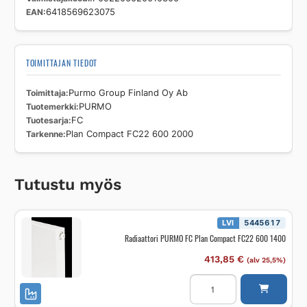
EAN
6418569623075
TOIMITTAJAN TIEDOT
Toimittaja
Purmo Group Finland Oy Ab
Tuotemerkki
PURMO
Tuotesarja
FC
Tarkenne
Plan Compact FC22 600 2000
Tutustu myös
LVI
5445617
Radiaattori PURMO FC Plan Compact FC22 600 1400
413,85
€
(alv 25,5%)
Radiaattori
PURMO
FC
Plan