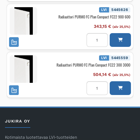
Compact
FC22
LVI
5445626
600
Radiaattori PURMO FC Plan Compact FC22 900 600
1400
määrä
343,15
€
(alv 25,5%)
Radiaattori
PURMO
FC
Plan
Compact
FC22
LVI
5445559
900
Radiaattori PURMO FC Plan Compact FC22 300 3000
600
määrä
504,14
€
(alv 25,5%)
Radiaattori
PURMO
FC
Plan
Compact
FC22
300
3000
määrä
JUKIRA OY
Kotimaista luotettavaa LVI-tuotteiden