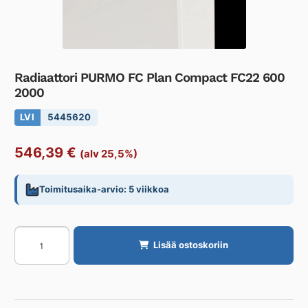
Radiaattori PURMO FC Plan Compact FC22 600
2000
LVI
5445620
546,39
€
(alv 25,5%)
Toimitusaika-arvio: 5 viikkoa
Radiaattori
Lisää ostoskoriin
PURMO
FC
Plan
Compact