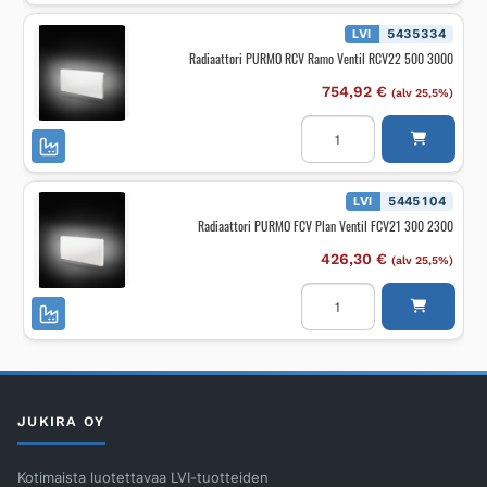
Vent.
D
LVI
5435334
L
Radiaattori PURMO RCV Ramo Ventil RCV22 500 3000
RRCV33
200
1200
754,92
€
(alv 25,5%)
määrä
Radiaattori
PURMO
RCV
Ramo
Ventil
RCV22
LVI
5445104
500
Radiaattori PURMO FCV Plan Ventil FCV21 300 2300
3000
määrä
426,30
€
(alv 25,5%)
Radiaattori
PURMO
FCV
Plan
Ventil
FCV21
300
2300
määrä
JUKIRA OY
Kotimaista luotettavaa LVI-tuotteiden