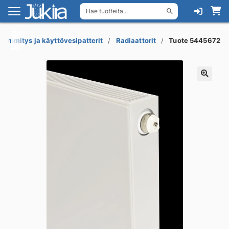
Hae tuotteita...
Siirry
Siirry
navigointiin
sisältöön
Lämmitys ja käyttövesipatterit
Radiaattorit
Tuote 5445672