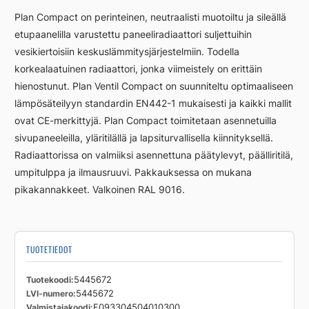
FC33
Plan Compact on perinteinen, neutraalisti muotoiltu ja sileällä
450
etupaanelilla varustettu paneeliradiaattori suljettuihin
400
vesikiertoisiin keskuslämmitysjärjestelmiin. Todella
määrä
korkealaatuinen radiaattori, jonka viimeistely on erittäin
hienostunut. Plan Ventil Compact on suunniteltu optimaaliseen
lämpösäteilyyn standardin EN442-1 mukaisesti ja kaikki mallit
ovat CE-merkittyjä. Plan Compact toimitetaan asennetuilla
sivupaneeleilla, yläritilällä ja lapsiturvallisella kiinnityksellä.
Radiaattorissa on valmiiksi asennettuna päätylevyt, päälliritilä,
umpitulppa ja ilmausruuvi. Pakkauksessa on mukana
pikakannakkeet. Valkoinen RAL 9016.
TUOTETIEDOT
Tuotekoodi
5445672
LVI-numero
5445672
Valmistajakoodi
F093304504010300