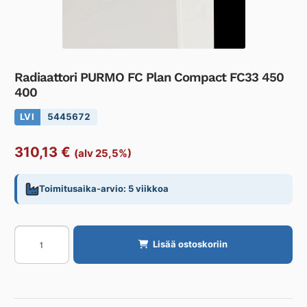
Radiaattori PURMO FC Plan Compact FC33 450
400
LVI
5445672
310,13
€
(alv 25,5%)
Toimitusaika-arvio: 5 viikkoa
Radiaattori
Lisää ostoskoriin
PURMO
FC
Plan
Compact