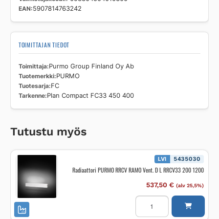
EAN
5907814763242
TOIMITTAJAN TIEDOT
Toimittaja
Purmo Group Finland Oy Ab
Tuotemerkki
PURMO
Tuotesarja
FC
Tarkenne
Plan Compact FC33 450 400
Tutustu myös
LVI
5435030
Radiaattori PURMO RRCV RAMO Vent. D L RRCV33 200 1200
537,50
€
(alv 25,5%)
Radiaattori
PURMO
RRCV
RAMO