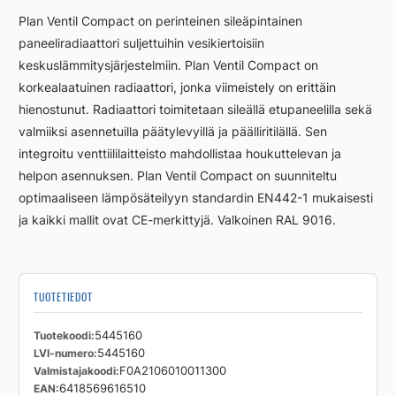
FCV21
Plan Ventil Compact on perinteinen sileäpintainen
600
paneeliradiaattori suljettuihin vesikiertoisiin
1000
keskuslämmitysjärjestelmiin. Plan Ventil Compact on
määrä
korkealaatuinen radiaattori, jonka viimeistely on erittäin
hienostunut. Radiaattori toimitetaan sileällä etupaneelilla sekä
valmiiksi asennetuilla päätylevyillä ja päälliritilällä. Sen
integroitu venttiililaitteisto mahdollistaa houkuttelevan ja
helpon asennuksen. Plan Ventil Compact on suunniteltu
optimaaliseen lämpösäteilyyn standardin EN442-1 mukaisesti
ja kaikki mallit ovat CE-merkittyjä. Valkoinen RAL 9016.
TUOTETIEDOT
Tuotekoodi
5445160
LVI-numero
5445160
Valmistajakoodi
F0A2106010011300
EAN
6418569616510