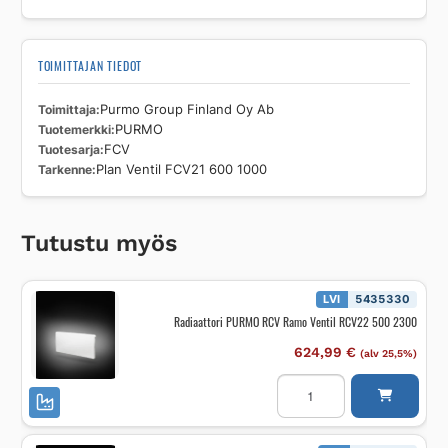
TOIMITTAJAN TIEDOT
Toimittaja
Purmo Group Finland Oy Ab
Tuotemerkki
PURMO
Tuotesarja
FCV
Tarkenne
Plan Ventil FCV21 600 1000
Tutustu myös
LVI
5435330
Radiaattori PURMO RCV Ramo Ventil RCV22 500 2300
624,99
€
(alv 25,5%)
Radiaattori
PURMO
RCV
Ramo
Ventil