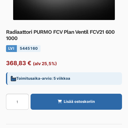
Radiaattori PURMO FCV Plan Ventil FCV21 600
1000
LVI
5445160
368,83
€
(alv 25,5%)
Toimitusaika-arvio: 5 viikkoa
Radiaattori
Lisää ostoskoriin
PURMO
FCV
Plan
Ventil