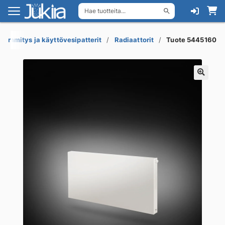
Hae tuotteita...
Siirry
Siirry
navigointiin
sisältöön
Lämmitys ja käyttövesipatterit
Radiaattorit
Tuote 5445160