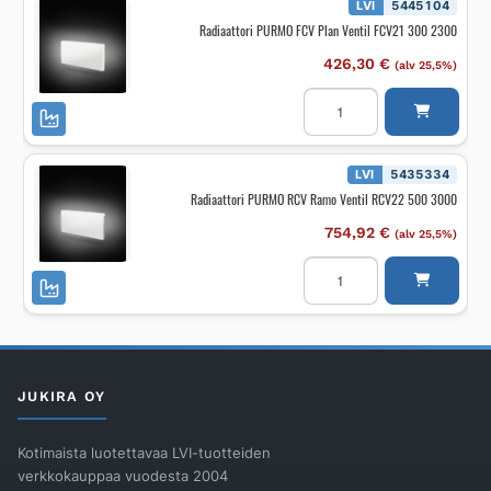
RCV22
LVI
5445104
500
Radiaattori PURMO FCV Plan Ventil FCV21 300 2300
2300
määrä
426,30
€
(alv 25,5%)
Radiaattori
PURMO
FCV
Plan
Ventil
FCV21
LVI
5435334
300
Radiaattori PURMO RCV Ramo Ventil RCV22 500 3000
2300
määrä
754,92
€
(alv 25,5%)
Radiaattori
PURMO
RCV
Ramo
Ventil
RCV22
500
3000
määrä
JUKIRA OY
Kotimaista luotettavaa LVI-tuotteiden
verkkokauppaa vuodesta 2004