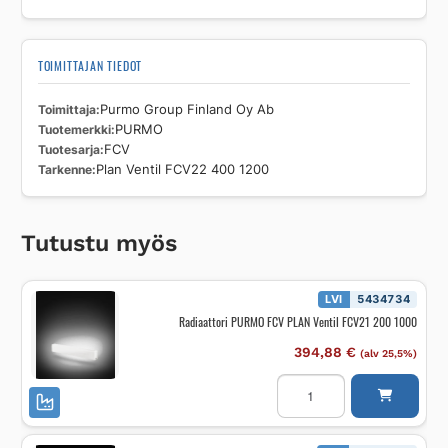
TOIMITTAJAN TIEDOT
Toimittaja
Purmo Group Finland Oy Ab
Tuotemerkki
PURMO
Tuotesarja
FCV
Tarkenne
Plan Ventil FCV22 400 1200
Tutustu myös
LVI
5434734
Radiaattori PURMO FCV PLAN Ventil FCV21 200 1000
394,88
€
(alv 25,5%)
Radiaattori
PURMO
FCV
PLAN
Ventil