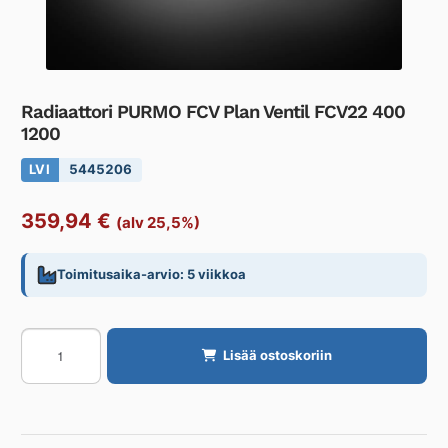
Radiaattori PURMO FCV Plan Ventil FCV22 400
1200
LVI
5445206
359,94
€
(alv 25,5%)
Toimitusaika-arvio: 5 viikkoa
Radiaattori
Lisää ostoskoriin
PURMO
FCV
Plan
Ventil