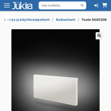
Hae tuotteita...
Siirry
Siirry
navigointiin
sisältöön
Lämmitys ja käyttövesipatterit
Radiaattorit
Tuote 5445206