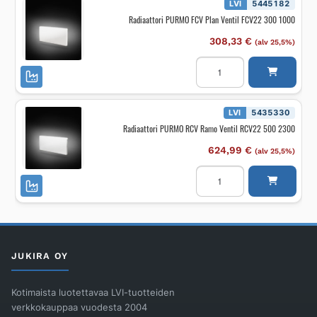
FCV21
LVI
5445182
200
Radiaattori PURMO FCV Plan Ventil FCV22 300 1000
1000
määrä
308,33
€
(alv 25,5%)
Radiaattori
PURMO
FCV
Plan
Ventil
FCV22
LVI
5435330
300
Radiaattori PURMO RCV Ramo Ventil RCV22 500 2300
1000
määrä
624,99
€
(alv 25,5%)
Radiaattori
PURMO
RCV
Ramo
Ventil
RCV22
500
2300
määrä
JUKIRA OY
Kotimaista luotettavaa LVI-tuotteiden
verkkokauppaa vuodesta 2004