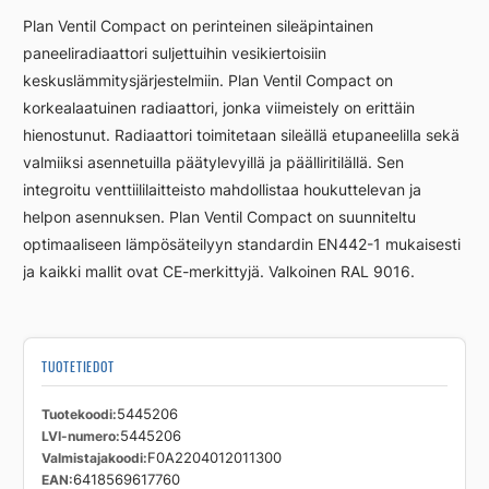
FCV22
Plan Ventil Compact on perinteinen sileäpintainen
400
paneeliradiaattori suljettuihin vesikiertoisiin
1200
keskuslämmitysjärjestelmiin. Plan Ventil Compact on
määrä
korkealaatuinen radiaattori, jonka viimeistely on erittäin
hienostunut. Radiaattori toimitetaan sileällä etupaneelilla sekä
valmiiksi asennetuilla päätylevyillä ja päälliritilällä. Sen
integroitu venttiililaitteisto mahdollistaa houkuttelevan ja
helpon asennuksen. Plan Ventil Compact on suunniteltu
optimaaliseen lämpösäteilyyn standardin EN442-1 mukaisesti
ja kaikki mallit ovat CE-merkittyjä. Valkoinen RAL 9016.
TUOTETIEDOT
Tuotekoodi
5445206
LVI-numero
5445206
Valmistajakoodi
F0A2204012011300
EAN
6418569617760