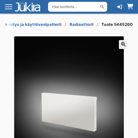
Hae tuotteita...
Siirry
Siirry
navigointiin
sisältöön
Lämmitys ja käyttövesipatterit
Radiaattorit
Tuote 5445260