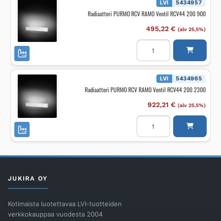
L
LVI
5434957
RCV22
Radiaattori PURMO RCV RAMO Ventil RCV44 200 900
200
800
määrä
495,22
€
(alv 25,5%)
Radiaattori
PURMO
RCV
RAMO
Ventil
RCV44
LVI
5434965
200
Radiaattori PURMO RCV RAMO Ventil RCV44 200 2300
900
määrä
922,21
€
(alv 25,5%)
Radiaattori
PURMO
RCV
RAMO
Ventil
RCV44
200
2300
määrä
JUKIRA OY
Kotimaista luotettavaa LVI-tuotteiden
verkkokauppaa vuodesta 2004