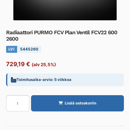
Radiaattori PURMO FCV Plan Ventil FCV22 600
2600
LVI
5445260
729,19
€
(alv 25,5%)
Toimitusaika-arvio: 5 viikkoa
Radiaattori
Lisää ostoskoriin
PURMO
FCV
Plan
Ventil