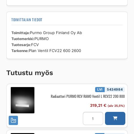
TOIMITTAJAN TIEDOT
Toimittaja
Purmo Group Finland Oy Ab
Tuotemerkki
PURMO
Tuotesarja
FCV
Tarkenne
Plan Ventil FCV22 600 2600
Tutustu myös
LVI
5434984
Radiaattori PURMO RCV RAMO Ventil L RCV22 200 800
319,21
€
(alv 25,5%)
Radiaattori
PURMO
RCV
RAMO
Ventil