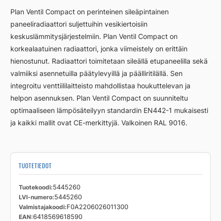
FCV22
Plan Ventil Compact on perinteinen sileäpintainen
600
paneeliradiaattori suljettuihin vesikiertoisiin
2600
keskuslämmitysjärjestelmiin. Plan Ventil Compact on
määrä
korkealaatuinen radiaattori, jonka viimeistely on erittäin
hienostunut. Radiaattori toimitetaan sileällä etupaneelilla sekä
valmiiksi asennetuilla päätylevyillä ja päälliritilällä. Sen
integroitu venttiililaitteisto mahdollistaa houkuttelevan ja
helpon asennuksen. Plan Ventil Compact on suunniteltu
optimaaliseen lämpösäteilyyn standardin EN442-1 mukaisesti
ja kaikki mallit ovat CE-merkittyjä. Valkoinen RAL 9016.
TUOTETIEDOT
Tuotekoodi
5445260
LVI-numero
5445260
Valmistajakoodi
F0A2206026011300
EAN
6418569618590