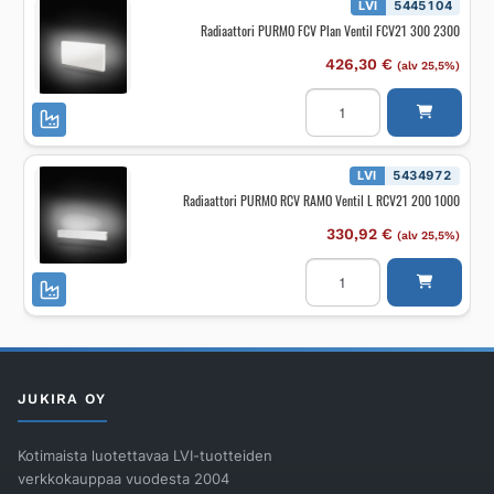
L
LVI
5445104
FCV11
Radiaattori PURMO FCV Plan Ventil FCV21 300 2300
600
900
määrä
426,30
€
(alv 25,5%)
Radiaattori
PURMO
FCV
Plan
Ventil
FCV21
LVI
5434972
300
Radiaattori PURMO RCV RAMO Ventil L RCV21 200 1000
2300
määrä
330,92
€
(alv 25,5%)
Radiaattori
PURMO
RCV
RAMO
Ventil
L
RCV21
200
1000
JUKIRA OY
määrä
Kotimaista luotettavaa LVI-tuotteiden
verkkokauppaa vuodesta 2004