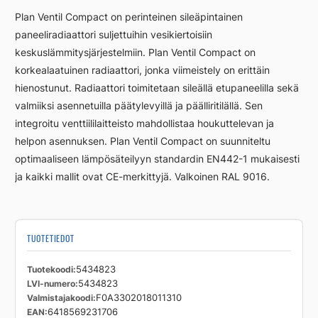
L
Plan Ventil Compact on perinteinen sileäpintainen
FCV33
paneeliradiaattori suljettuihin vesikiertoisiin
200
keskuslämmitysjärjestelmiin. Plan Ventil Compact on
1800
määrä
korkealaatuinen radiaattori, jonka viimeistely on erittäin
hienostunut. Radiaattori toimitetaan sileällä etupaneelilla sekä
valmiiksi asennetuilla päätylevyillä ja päälliritilällä. Sen
integroitu venttiililaitteisto mahdollistaa houkuttelevan ja
helpon asennuksen. Plan Ventil Compact on suunniteltu
optimaaliseen lämpösäteilyyn standardin EN442-1 mukaisesti
ja kaikki mallit ovat CE-merkittyjä. Valkoinen RAL 9016.
TUOTETIEDOT
Tuotekoodi
5434823
LVI-numero
5434823
Valmistajakoodi
F0A3302018011310
EAN
6418569231706