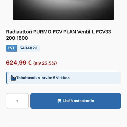
Radiaattori PURMO FCV PLAN Ventil L FCV33
200 1800
LVI
5434823
624,99
€
(alv 25,5%)
Toimitusaika-arvio: 5 viikkoa
Radiaattori
Lisää ostoskoriin
PURMO
FCV
PLAN
Ventil