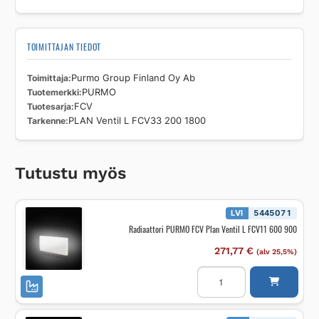
TOIMITTAJAN TIEDOT
Toimittaja
Purmo Group Finland Oy Ab
Tuotemerkki
PURMO
Tuotesarja
FCV
Tarkenne
PLAN Ventil L FCV33 200 1800
Tutustu myös
LVI
5445071
Radiaattori PURMO FCV Plan Ventil L FCV11 600 900
271,77
€
(alv 25,5%)
Radiaattori
PURMO
FCV
Plan
Ventil