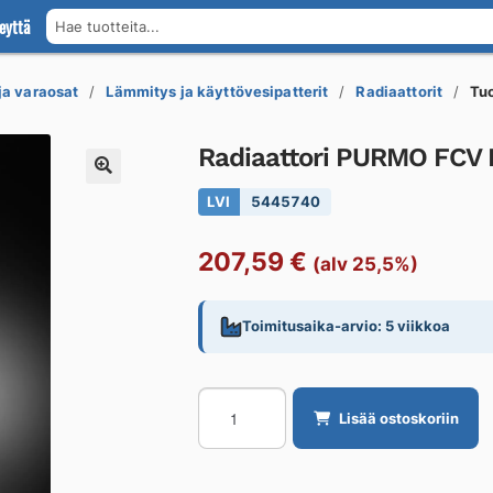
eyttä
Hae tuotteita...
 ja varaosat
Lämmitys ja käyttövesipatterit
Radiaattorit
Tu
Radiaattori PURMO FCV P
LVI
5445740
207,59
€
(alv 25,5%)
Toimitusaika-arvio: 5 viikkoa
Radiaattori
Lisää ostoskoriin
PURMO
FCV
Plan