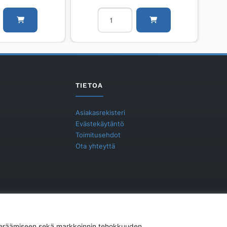
i
Radiaattori
PURMO
RCV
RAMO
Ventil
L
RCV21
TIETOA
200
1000
Asiakasrekisteri
määrä
Evästekäytäntö
Toimitusehdot
Ota yhteyttä
 keräämiseen sekä markkoinnin tehokkuuden