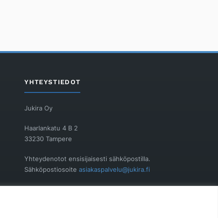
YHTEYSTIEDOT
Jukira Oy
Haarlankatu 4 B 2
33230 Tampere
Yhteydenotot ensisijaisesti sähköpostilla.
Sähköpostiosoite
asiakaspalvelu@jukira.fi
Y-tunnus: 1914565-6