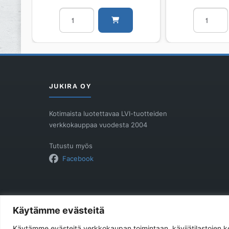
Radiaattori
Radiaattor
PURMO
PURMO
RCV
RCV
Ramo
Ramo
Ventil
Ventil
RCV22
RCV22
500
500
JUKIRA OY
3000
900
määrä
määrä
Kotimaista luotettavaa LVI-tuotteiden
verkkokauppaa vuodesta 2004
Tutustu myös
Facebook
Käytämme evästeitä
Käytämme evästeitä verkkokaupan toimintaan, kävijätilastojen