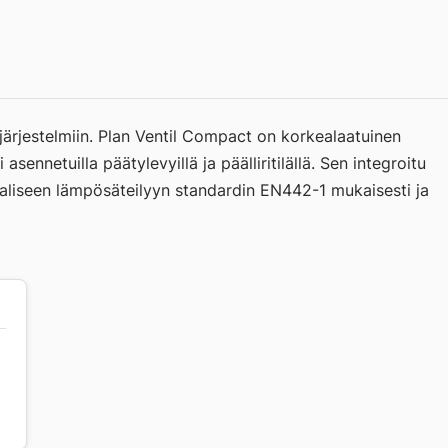
sjärjestelmiin. Plan Ventil Compact on korkealaatuinen
asennetuilla päätylevyillä ja päälliritilällä. Sen integroitu
maaliseen lämpösäteilyyn standardin EN442-1 mukaisesti ja