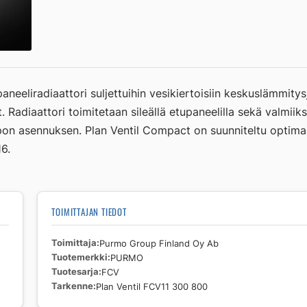
Ventil
FCV11
300
800
määrä
aneeliradiaattori suljettuihin vesikiertoisiin keskuslämmity
. Radiaattori toimitetaan sileällä etupaneelilla sekä valmiiksi 
helpon asennuksen. Plan Ventil Compact on suunniteltu opti
6.
TOIMITTAJAN TIEDOT
Toimittaja
Purmo Group Finland Oy Ab
Tuotemerkki
PURMO
Tuotesarja
FCV
Tarkenne
Plan Ventil FCV11 300 800