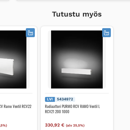
Tutustu myös
LVI
5434972
CV Ramo Ventil RCV22
Radiaattori PURMO RCV RAMO Ventil L
RCV21 200 1000
330,92
€
5,5%)
(alv 25,5%)