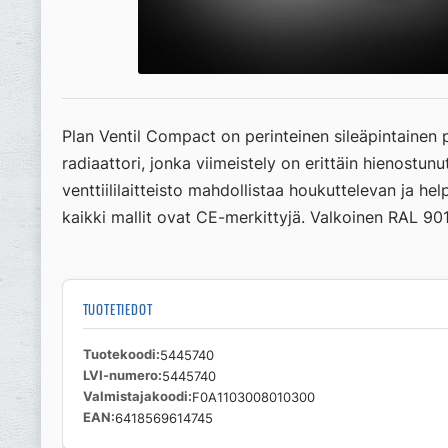
Plan Ventil Compact on perinteinen sileäpintainen p
radiaattori, jonka viimeistely on erittäin hienostunut
venttiililaitteisto mahdollistaa houkuttelevan ja 
kaikki mallit ovat CE-merkittyjä. Valkoinen RAL 901
TUOTETIEDOT
Tuotekoodi
5445740
LVI-numero
5445740
Valmistajakoodi
F0A1103008010300
EAN
6418569614745