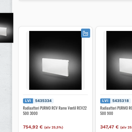
LVI
5435334
LVI
5435318
Radiaattori PURMO RCV Ramo Ventil RCV22
Radiaattori PURMO R
500 3000
500 900
754,92
€
347,47
€
(alv 25,5%)
(alv 2