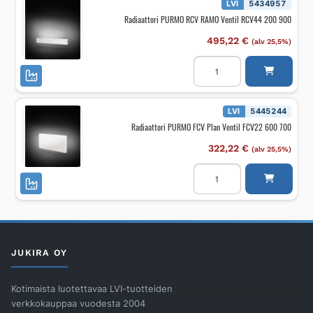
D
LVI
5434957
L
Radiaattori PURMO RCV RAMO Ventil RCV44 200 900
RRCV33
200
1200
495,22
€
(alv 25,5%)
määrä
Radiaattori
PURMO
RCV
RAMO
Ventil
RCV44
LVI
5445244
200
Radiaattori PURMO FCV Plan Ventil FCV22 600 700
900
määrä
322,22
€
(alv 25,5%)
Radiaattori
PURMO
FCV
Plan
Ventil
FCV22
600
700
määrä
JUKIRA OY
Kotimaista luotettavaa LVI-tuotteiden
verkkokauppaa vuodesta 2004