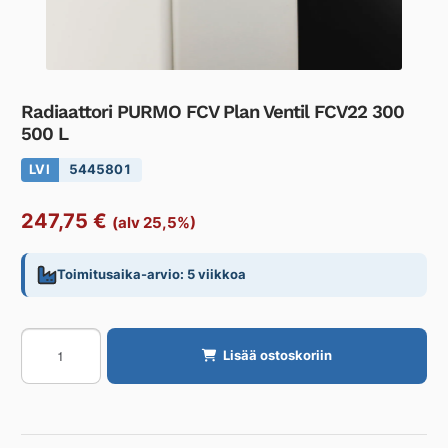
Radiaattori PURMO FCV Plan Ventil FCV22 300
500 L
LVI
5445801
247,75
€
(alv 25,5%)
Toimitusaika-arvio: 5 viikkoa
Radiaattori
Lisää ostoskoriin
PURMO
FCV
Plan
Ventil