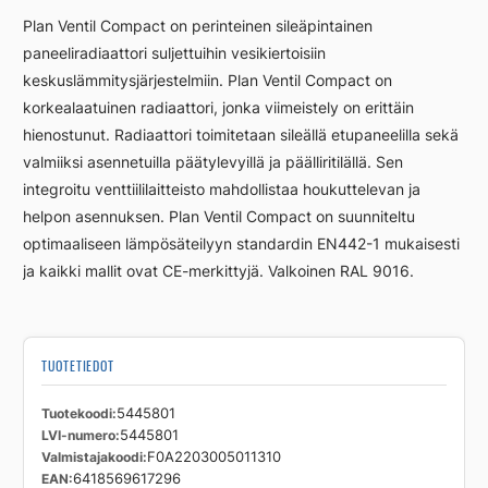
FCV22
Plan Ventil Compact on perinteinen sileäpintainen
300
paneeliradiaattori suljettuihin vesikiertoisiin
500
keskuslämmitysjärjestelmiin. Plan Ventil Compact on
L
määrä
korkealaatuinen radiaattori, jonka viimeistely on erittäin
hienostunut. Radiaattori toimitetaan sileällä etupaneelilla sekä
valmiiksi asennetuilla päätylevyillä ja päälliritilällä. Sen
integroitu venttiililaitteisto mahdollistaa houkuttelevan ja
helpon asennuksen. Plan Ventil Compact on suunniteltu
optimaaliseen lämpösäteilyyn standardin EN442-1 mukaisesti
ja kaikki mallit ovat CE-merkittyjä. Valkoinen RAL 9016.
TUOTETIEDOT
Tuotekoodi
5445801
LVI-numero
5445801
Valmistajakoodi
F0A2203005011310
EAN
6418569617296