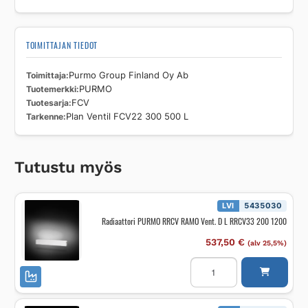
TOIMITTAJAN TIEDOT
Toimittaja
Purmo Group Finland Oy Ab
Tuotemerkki
PURMO
Tuotesarja
FCV
Tarkenne
Plan Ventil FCV22 300 500 L
Tutustu myös
LVI
5435030
Radiaattori PURMO RRCV RAMO Vent. D L RRCV33 200 1200
537,50
€
(alv 25,5%)
Radiaattori
PURMO
RRCV
RAMO
Vent.