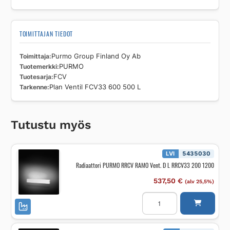
TOIMITTAJAN TIEDOT
Toimittaja
Purmo Group Finland Oy Ab
Tuotemerkki
PURMO
Tuotesarja
FCV
Tarkenne
Plan Ventil FCV33 600 500 L
Tutustu myös
LVI
5435030
Radiaattori PURMO RRCV RAMO Vent. D L RRCV33 200 1200
537,50
€
(alv 25,5%)
Radiaattori
PURMO
RRCV
RAMO
Vent.