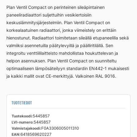
FCV33
Plan Ventil Compact on perinteinen sileäpintainen
600
paneeliradiaattori suljettuihin vesikiertoisiin
500
keskuslämmitysjärjestelmiin. Plan Ventil Compact on
L
määrä
korkealaatuinen radiaattori, jonka viimeistely on erittäin
hienostunut. Radiaattori toimitetaan sileällä etupaneelilla sekä
valmiiksi asennetuilla päätylevyillä ja päälliritilällä. Sen
integroitu venttiililaitteisto mahdollistaa houkuttelevan ja
helpon asennuksen. Plan Ventil Compact on suunniteltu
optimaaliseen lämpösäteilyyn standardin EN442-1 mukaisesti
ja kaikki mallit ovat CE-merkittyjä. Valkoinen RAL 9016.
TUOTETIEDOT
Tuotekoodi
5445857
LVI-numero
5445857
Valmistajakoodi
F0A3306005011310
EAN
6418569620227