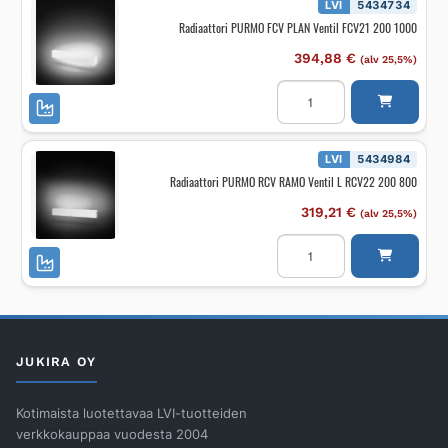
D
LVI
5434734
L
Radiaattori PURMO FCV PLAN Ventil FCV21 200 1000
RRCV33
200
1200
394,88
€
(alv 25,5%)
määrä
Radiaattori
PURMO
FCV
PLAN
Ventil
FCV21
LVI
5434984
200
Radiaattori PURMO RCV RAMO Ventil L RCV22 200 800
1000
määrä
319,21
€
(alv 25,5%)
Radiaattori
PURMO
RCV
RAMO
Ventil
L
RCV22
200
800
JUKIRA OY
määrä
Kotimaista luotettavaa LVI-tuotteiden
verkkokauppaa vuodesta 2004