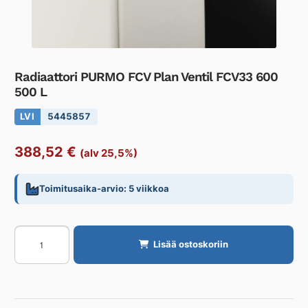
Radiaattori PURMO FCV Plan Ventil FCV33 600
500 L
LVI
5445857
388,52
€
(alv 25,5%)
Toimitusaika-arvio: 5 viikkoa
Radiaattori
Lisää ostoskoriin
PURMO
FCV
Plan
Ventil