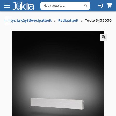
Hae tuotteita...
Siirry
Siirry
navigointiin
sisältöön
Lämmitys ja käyttövesipatterit
Radiaattorit
Tuote 5435030