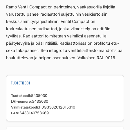
D
Ramo Ventil Compact on perinteinen, vaakasuorilla linjoilla
L
varustettu paneeliradiaattori suljettuihin vesikiertoisiin
RRCV33
keskuslämmitysjärjestelmiin. Ventil Compact on
200
1200
korkealaatuinen radiaattori, jonka viimeistely on erittäin
määrä
tyylikäs. Radiaattori toimitetaan valmiiksi asennetuilla
päätylevyilla ja päälliritilällä. Radiaattorissa on profiloitu etu-
sekä takapaneeli. Sen integroitu venttiililaitteisto mahdollistaa
houkuttelevan ja helpon asennuksen. Valkoinen RAL 9016.
TUOTETIEDOT
Tuotekoodi
5435030
LVI-numero
5435030
Valmistajakoodi
F0G3302012015310
EAN
6438149758669