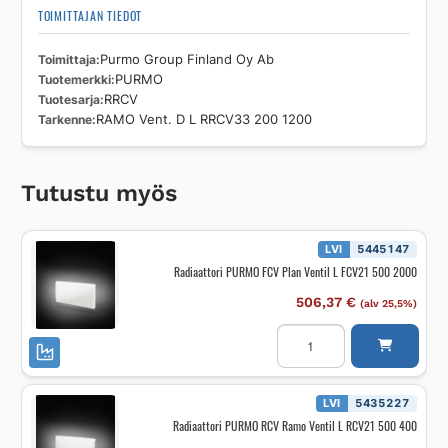
TOIMITTAJAN TIEDOT
Toimittaja
Purmo Group Finland Oy Ab
Tuotemerkki
PURMO
Tuotesarja
RRCV
Tarkenne
RAMO Vent. D L RRCV33 200 1200
Tutustu myös
LVI
5445147
Radiaattori PURMO FCV Plan Ventil L FCV21 500 2000
506,37
€
(alv 25,5%)
Radiaattori
PURMO
FCV
Plan
Ventil
L
LVI
5435227
FCV21
Radiaattori PURMO RCV Ramo Ventil L RCV21 500 400
500
2000