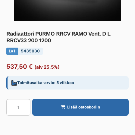
Radiaattori PURMO RRCV RAMO Vent. D L
RRCV33 200 1200
LVI
5435030
537,50
€
(alv 25,5%)
Toimitusaika-arvio: 5 viikkoa
Radiaattori
Lisää ostoskoriin
PURMO
RRCV
RAMO
Vent.