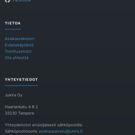
Facebook
TIETOA
Asiakasrekisteri
Evästekäytäntö
Toimitusehdot
Ota yhteyttä
YHTEYSTIEDOT
Jukira Oy
Haarlankatu 4 B 2
33230 Tampere
Yhteydenotot ensisijaisesti sähköpostilla.
Sähköpostiosoite
asiakaspalvelu@jukira.fi