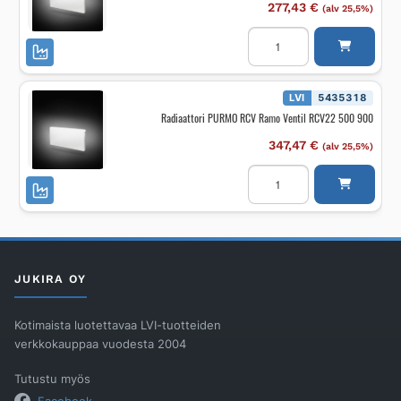
määrä
277,43
€
(alv 25,5%)
Radiaattori
PURMO
RCV
Ramo
Ventil
L
LVI
5435318
RCV21
Radiaattori PURMO RCV Ramo Ventil RCV22 500 900
500
400
määrä
347,47
€
(alv 25,5%)
Radiaattori
PURMO
RCV
Ramo
Ventil
RCV22
500
900
määrä
JUKIRA OY
Kotimaista luotettavaa LVI-tuotteiden
verkkokauppaa vuodesta 2004
Tutustu myös