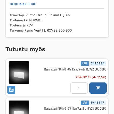
TOIMITTAJAN TIEDOT
Toimittaja
Purmo Group Finland Oy Ab
Tuotemerkki
PURMO
Tuotesarja
RCV
Tarkenne
Ramo Ventil L RCV22 300 900
Tutustu myös
LVI
5435334
Radiaattori PURMO RCV Ramo Ventil RCV22 500 3000
754,92
€
(alv 25,5%)
Radiaattori
PURMO
RCV
Ramo
Ventil
RCV22
LVI
5445147
500
Radiaattori PURMO FCV Plan Ventil L FCV21 500 2000
3000
määrä