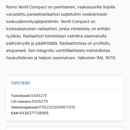
L
Ramo Ventil Compact on perinteinen, vaakasuorilla linjoilla
RCV22
varustettu paneeliradiaattori suljettuihin vesikiertoisiin
300
keskuslämmitysjärjestelmiin. Ventil Compact on
900
määrä
korkealaatuinen radiaattori, jonka viimeistely on erittäin
tyylikäs. Radiaattori toimitetaan valmiiksi asennetuilla
päätylevyilla ja päälliritilällä. Radiaattorissa on profiloitu
etupaneeli. Sen integroitu venttiililaitteisto mahdollistaa
houkuttelevan ja helpon asennuksen. Valkoinen RAL 9016.
TUOTETIEDOT
Tuotekoodi
5435275
LVI-numero
5435275
Valmistajakoodi
F0G2203009011310
EAN
6438371708968