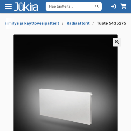
Hae tuotteita...
Siirry
Siirry
navigointiin
sisältöön
Lämmitys ja käyttövesipatterit
Radiaattorit
Tuote 5435275