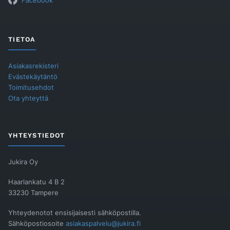
Facebook
TIETOA
Asiakasrekisteri
Evästekäytäntö
Toimitusehdot
Ota yhteyttä
YHTEYSTIEDOT
Jukira Oy
Haarlankatu 4 B 2
33230 Tampere
Yhteydenotot ensisijaisesti sähköpostilla.
Sähköpostiosoite
asiakaspalvelu@jukira.fi