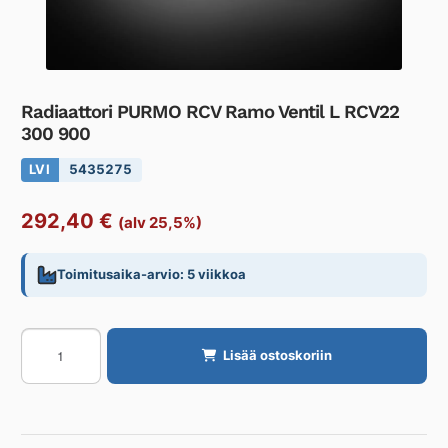
Radiaattori PURMO RCV Ramo Ventil L RCV22
300 900
LVI
5435275
292,40
€
(alv 25,5%)
Toimitusaika-arvio: 5 viikkoa
Radiaattori
Lisää ostoskoriin
PURMO
RCV
Ramo
Ventil