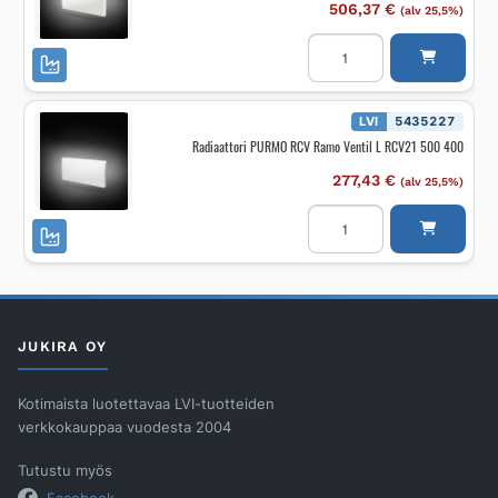
506,37
€
(alv 25,5%)
Radiaattori
PURMO
FCV
Plan
Ventil
L
LVI
5435227
FCV21
Radiaattori PURMO RCV Ramo Ventil L RCV21 500 400
500
2000
määrä
277,43
€
(alv 25,5%)
Radiaattori
PURMO
RCV
Ramo
Ventil
L
RCV21
500
400
JUKIRA OY
määrä
Kotimaista luotettavaa LVI-tuotteiden
verkkokauppaa vuodesta 2004
Tutustu myös