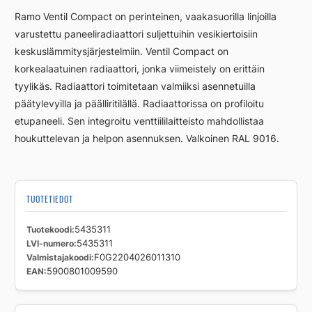
L
Ramo Ventil Compact on perinteinen, vaakasuorilla linjoilla
RCV22
varustettu paneeliradiaattori suljettuihin vesikiertoisiin
400
keskuslämmitysjärjestelmiin. Ventil Compact on
2600
määrä
korkealaatuinen radiaattori, jonka viimeistely on erittäin
tyylikäs. Radiaattori toimitetaan valmiiksi asennetuilla
päätylevyilla ja päälliritilällä. Radiaattorissa on profiloitu
etupaneeli. Sen integroitu venttiililaitteisto mahdollistaa
houkuttelevan ja helpon asennuksen. Valkoinen RAL 9016.
TUOTETIEDOT
Tuotekoodi
5435311
LVI-numero
5435311
Valmistajakoodi
F0G2204026011310
EAN
5900801009590