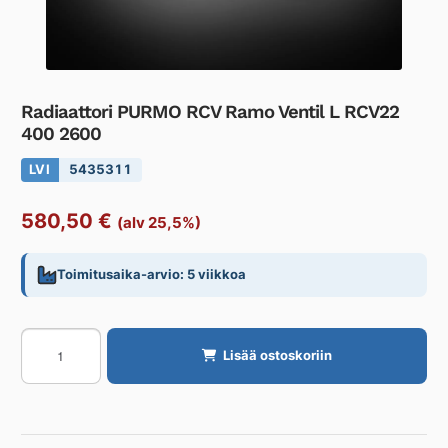
Radiaattori PURMO RCV Ramo Ventil L RCV22
400 2600
LVI
5435311
580,50
€
(alv 25,5%)
Toimitusaika-arvio: 5 viikkoa
Radiaattori
Lisää ostoskoriin
PURMO
RCV
Ramo
Ventil