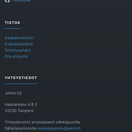
Facebook
TIETOA
Asiakasrekisteri
Evästekäytäntö
Toimitusehdot
Ota yhteyttä
YHTEYSTIEDOT
Jukira Oy
Haarlankatu 4 B 2
33230 Tampere
Yhteydenotot ensisijaisesti sähköpostilla.
Sähköpostiosoite
asiakaspalvelu@jukira.fi