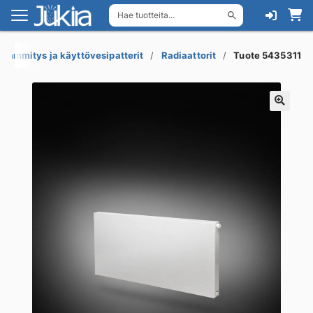
Hae tuotteita...
Siirry
Siirry
navigointiin
sisältöön
Lämmitys ja käyttövesipatterit
Radiaattorit
Tuote 5435311