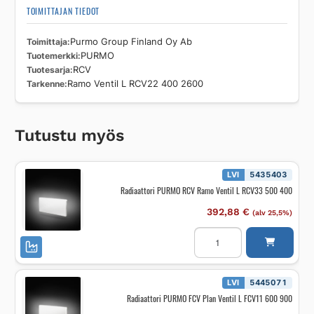
TOIMITTAJAN TIEDOT
Toimittaja
Purmo Group Finland Oy Ab
Tuotemerkki
PURMO
Tuotesarja
RCV
Tarkenne
Ramo Ventil L RCV22 400 2600
Tutustu myös
LVI
5435403
Radiaattori PURMO RCV Ramo Ventil L RCV33 500 400
392,88
€
(alv 25,5%)
Radiaattori
PURMO
RCV
Ramo
Ventil
L
LVI
5445071
RCV33
Radiaattori PURMO FCV Plan Ventil L FCV11 600 900
500
400