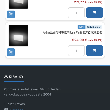
määrä
271,77
€
(alv 25,5%)
Radiaattori
PURMO
FCV
Plan
Ventil
L
LVI
5435330
FCV11
Radiaattori PURMO RCV Ramo Ventil RCV22 500 2300
600
900
määrä
624,99
€
(alv 25,5%)
Radiaattori
PURMO
RCV
Ramo
Ventil
RCV22
500
2300
määrä
JUKIRA OY
Kotimaista luotettavaa LVI-tuotteiden
verkkokauppaa vuodesta 2004
Tutustu myös