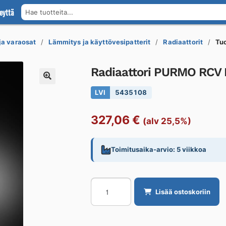
eyttä
Hae tuotteita...
 ja varaosat
Lämmitys ja käyttövesipatterit
Radiaattorit
Tu
Radiaattori PURMO RCV 
LVI
5435108
327,06
€
(alv 25,5%)
Toimitusaika-arvio: 5 viikkoa
Radiaattori
Lisää ostoskoriin
PURMO
RCV
Ramo