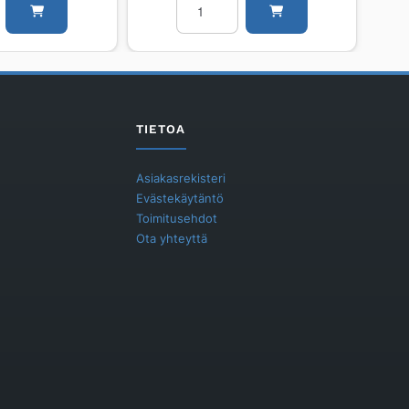
PURMO
FCV
Plan
Ventil
FCV33
300
TIETOA
2000
määrä
Asiakasrekisteri
Evästekäytäntö
Toimitusehdot
Ota yhteyttä