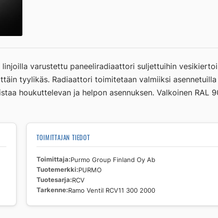
Ventil
RCV11
300
2000
määrä
njoilla varustettu paneeliradiaattori suljettuihin vesikiert
täin tyylikäs. Radiaattori toimitetaan valmiiksi asennetuilla p
ollistaa houkuttelevan ja helpon asennuksen. Valkoinen RAL 9
TOIMITTAJAN TIEDOT
Toimittaja
Purmo Group Finland Oy Ab
Tuotemerkki
PURMO
Tuotesarja
RCV
Tarkenne
Ramo Ventil RCV11 300 2000