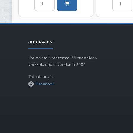
PURMO
PURMO
RCV
RCV
Ramo
RAMO
Ventil
Ventil
RCV22
RCV44
500
200
JUKIRA OY
2300
2300
määrä
määrä
Kotimaista luotettavaa LVI-tuotteiden
verkkokauppaa vuodesta 2004
Tutustu myös
Facebook