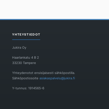
YHTEYSTIEDOT
Jukira Oy
Haarlankatu 4 B 2
33230 Tampere
Yhteydenotot ensisijaisesti sähköpostilla.
Sähköpostiosoite
asiakaspalvelu@jukira.fi
Y-tunnus: 1914565-6