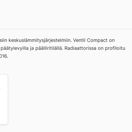
oisiin keskuslämmitysjärjestelmiin. Ventil Compact on
äätylevyilla ja päälliritilällä. Radiaattorissa on profiloitu
016.