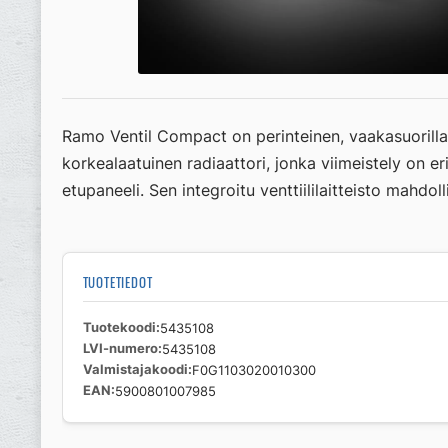
Ramo Ventil Compact on perinteinen, vaakasuorilla li
korkealaatuinen radiaattori, jonka viimeistely on erit
etupaneeli. Sen integroitu venttiililaitteisto mahd
TUOTETIEDOT
Tuotekoodi
5435108
LVI-numero
5435108
Valmistajakoodi
F0G1103020010300
EAN
5900801007985