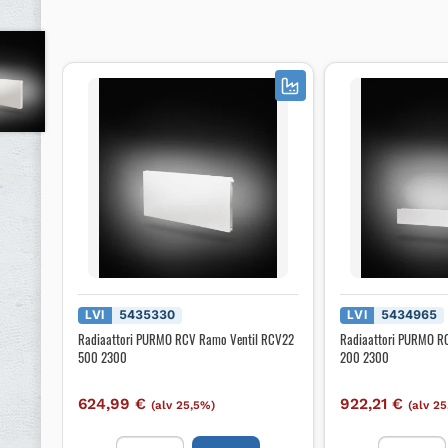
LVI
5435330
LVI
5434965
Radiaattori PURMO RCV Ramo Ventil RCV22
Radiaattori PURMO R
500 2300
200 2300
624,99
€
922,21
€
(alv 25,5%)
(alv 2
Radiaattori
Radiaattor