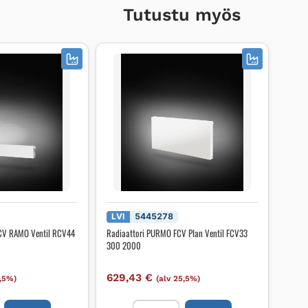
Tutustu myös
LVI
5445278
CV RAMO Ventil RCV44
Radiaattori PURMO FCV Plan Ventil FCV33
300 2000
629,43
€
5,5%)
(alv 25,5%)
i
Radiaattori