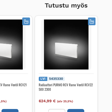
Tutustu myös
LVI
5435330
CV Ramo Ventil RCV21
Radiaattori PURMO RCV Ramo Ventil RCV22
500 2300
624,99
€
5,5%)
(alv 25,5%)
i
Radiaattori