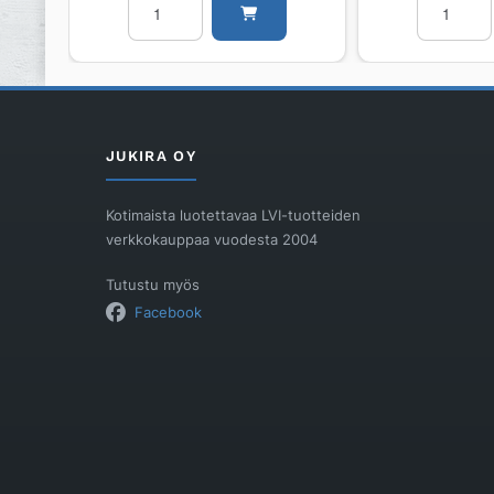
PURMO
PURMO
RCV
RCV
Ramo
Ramo
Ventil
Ventil
L
RCV21
RCV21
500
JUKIRA OY
500
1200
400
määrä
Kotimaista luotettavaa LVI-tuotteiden
määrä
verkkokauppaa vuodesta 2004
Tutustu myös
Facebook