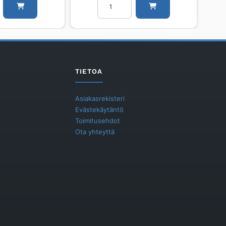
PURMO
RCV
Ramo
Ventil
RCV22
500
TIETOA
2300
määrä
Asiakasrekisteri
Evästekäytäntö
Toimitusehdot
Ota yhteyttä