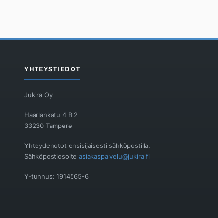
YHTEYSTIEDOT
Jukira Oy
Haarlankatu 4 B 2
33230 Tampere
Yhteydenotot ensisijaisesti sähköpostilla.
Sähköpostiosoite
asiakaspalvelu@jukira.fi
Y-tunnus: 1914565-6