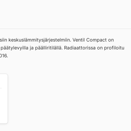
oisiin keskuslämmitysjärjestelmiin. Ventil Compact on
äätylevyilla ja päälliritilällä. Radiaattorissa on profiloitu
016.