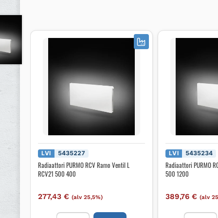
LVI
5435227
LVI
5435234
Radiaattori PURMO RCV Ramo Ventil L
Radiaattori PURMO R
RCV21 500 400
500 1200
277,43
€
389,76
€
(alv 25,5%)
(alv 2
Radiaattori
Radiaattor