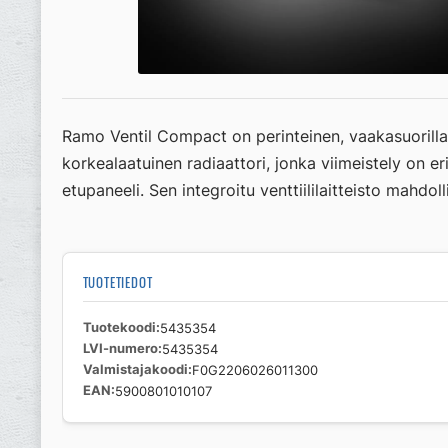
Ramo Ventil Compact on perinteinen, vaakasuorilla li
korkealaatuinen radiaattori, jonka viimeistely on erit
etupaneeli. Sen integroitu venttiililaitteisto mahd
TUOTETIEDOT
Tuotekoodi
5435354
LVI-numero
5435354
Valmistajakoodi
F0G2206026011300
EAN
5900801010107