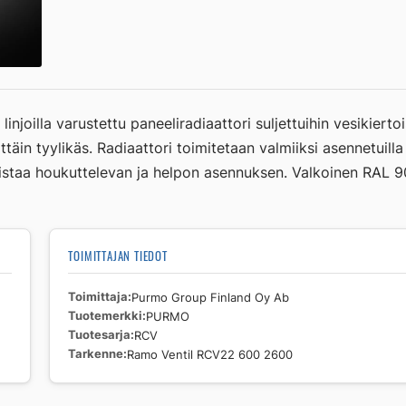
Ventil
RCV22
600
2600
määrä
njoilla varustettu paneeliradiaattori suljettuihin vesikiert
täin tyylikäs. Radiaattori toimitetaan valmiiksi asennetuilla p
ollistaa houkuttelevan ja helpon asennuksen. Valkoinen RAL 9
TOIMITTAJAN TIEDOT
Toimittaja
Purmo Group Finland Oy Ab
Tuotemerkki
PURMO
Tuotesarja
RCV
Tarkenne
Ramo Ventil RCV22 600 2600