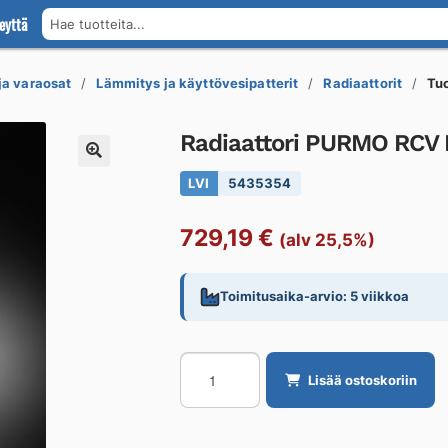
eyttä
Hae tuotteita...
 ja varaosat
Lämmitys ja käyttövesipatterit
Radiaattorit
Tu
Radiaattori PURMO RCV 
LVI
5435354
729,19
€
(alv 25,5%)
Toimitusaika-arvio: 5 viikkoa
Radiaattori
Lisää ostoskoriin
PURMO
RCV
Ramo