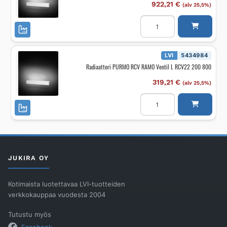
922,21
€
(alv 25,5%)
Radiaattori
PURMO
RCV
RAMO
Ventil
RCV44
LVI
5434984
200
Radiaattori PURMO RCV RAMO Ventil L RCV22 200 800
2300
määrä
319,21
€
(alv 25,5%)
Radiaattori
PURMO
RCV
RAMO
Ventil
L
RCV22
200
800
JUKIRA OY
määrä
Kotimaista luotettavaa LVI-tuotteiden
verkkokauppaa vuodesta 2004
Tutustu myös