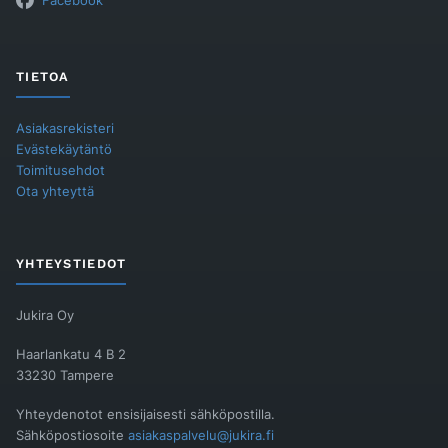
Facebook
TIETOA
Asiakasrekisteri
Evästekäytäntö
Toimitusehdot
Ota yhteyttä
YHTEYSTIEDOT
Jukira Oy
Haarlankatu 4 B 2
33230 Tampere
Yhteydenotot ensisijaisesti sähköpostilla.
Sähköpostiosoite
asiakaspalvelu@jukira.fi