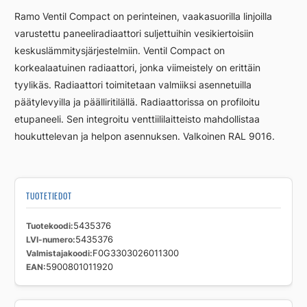
RCV33
Ramo Ventil Compact on perinteinen, vaakasuorilla linjoilla
300
varustettu paneeliradiaattori suljettuihin vesikiertoisiin
2600
keskuslämmitysjärjestelmiin. Ventil Compact on
määrä
korkealaatuinen radiaattori, jonka viimeistely on erittäin
tyylikäs. Radiaattori toimitetaan valmiiksi asennetuilla
päätylevyilla ja päälliritilällä. Radiaattorissa on profiloitu
etupaneeli. Sen integroitu venttiililaitteisto mahdollistaa
houkuttelevan ja helpon asennuksen. Valkoinen RAL 9016.
TUOTETIEDOT
Tuotekoodi
5435376
LVI-numero
5435376
Valmistajakoodi
F0G3303026011300
EAN
5900801011920