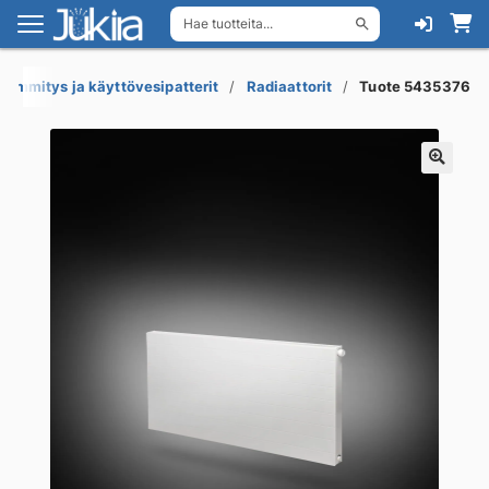
Hae tuotteita...
Siirry
Siirry
navigointiin
sisältöön
Lämmitys ja käyttövesipatterit
Radiaattorit
Tuote 5435376