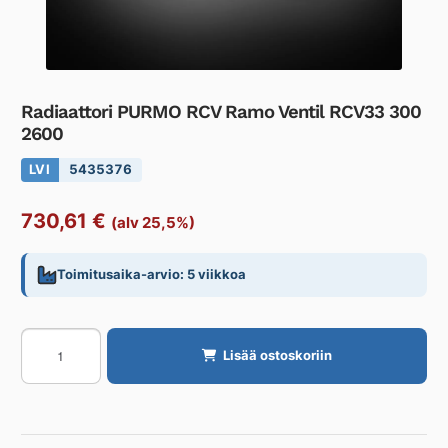
Radiaattori PURMO RCV Ramo Ventil RCV33 300
2600
LVI
5435376
730,61
€
(alv 25,5%)
Toimitusaika-arvio: 5 viikkoa
Radiaattori
Lisää ostoskoriin
PURMO
RCV
Ramo
Ventil