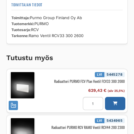
TOIMITTAJAN TIEDOT
Toimittaja
Purmo Group Finland Oy Ab
Tuotemerkki
PURMO
Tuotesarja
RCV
Tarkenne
Ramo Ventil RCV33 300 2600
Tutustu myös
LVI
5445278
Radiaattori PURMO FCV Plan Ventil FCV33 300 2000
629,43
€
(alv 25,5%)
Radiaattori
PURMO
FCV
Plan
Ventil
FCV33
LVI
5434965
300
Radiaattori PURMO RCV RAMO Ventil RCV44 200 2300
2000
määrä