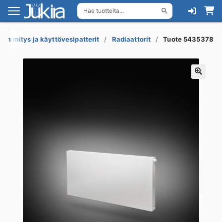
Hae tuotteita...
Siirry
Siirry
navigointiin
sisältöön
Lämmitys ja käyttövesipatterit
Radiaattorit
Tuote 5435378