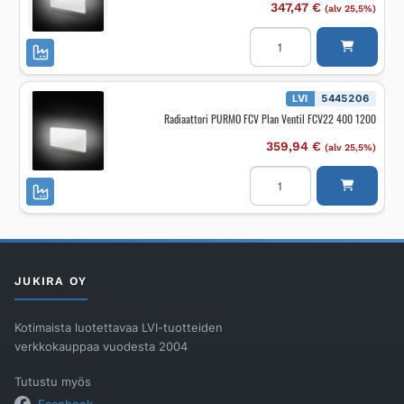
määrä
347,47
€
(alv 25,5%)
Radiaattori
PURMO
RCV
Ramo
Ventil
RCV22
LVI
5445206
500
Radiaattori PURMO FCV Plan Ventil FCV22 400 1200
900
määrä
359,94
€
(alv 25,5%)
Radiaattori
PURMO
FCV
Plan
Ventil
FCV22
400
1200
määrä
JUKIRA OY
Kotimaista luotettavaa LVI-tuotteiden
verkkokauppaa vuodesta 2004
Tutustu myös