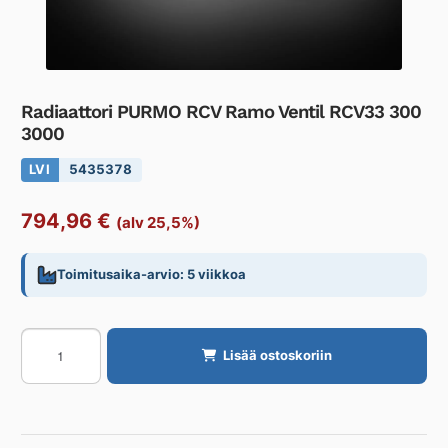
Radiaattori PURMO RCV Ramo Ventil RCV33 300
3000
LVI
5435378
794,96
€
(alv 25,5%)
Toimitusaika-arvio: 5 viikkoa
Radiaattori
Lisää ostoskoriin
PURMO
RCV
Ramo
Ventil