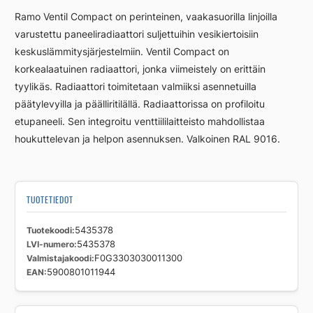
RCV33
Ramo Ventil Compact on perinteinen, vaakasuorilla linjoilla
300
varustettu paneeliradiaattori suljettuihin vesikiertoisiin
3000
keskuslämmitysjärjestelmiin. Ventil Compact on
määrä
korkealaatuinen radiaattori, jonka viimeistely on erittäin
tyylikäs. Radiaattori toimitetaan valmiiksi asennetuilla
päätylevyilla ja päälliritilällä. Radiaattorissa on profiloitu
etupaneeli. Sen integroitu venttiililaitteisto mahdollistaa
houkuttelevan ja helpon asennuksen. Valkoinen RAL 9016.
TUOTETIEDOT
Tuotekoodi
5435378
LVI-numero
5435378
Valmistajakoodi
F0G3303030011300
EAN
5900801011944