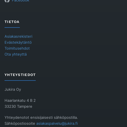
Facebook
TIETOA
Asiakasrekisteri
Evästekäytäntö
Toimitusehdot
Ota yhteyttä
YHTEYSTIEDOT
Jukira Oy
Haarlankatu 4 B 2
33230 Tampere
Yhteydenotot ensisijaisesti sähköpostilla.
Sähköpostiosoite
asiakaspalvelu@jukira.fi