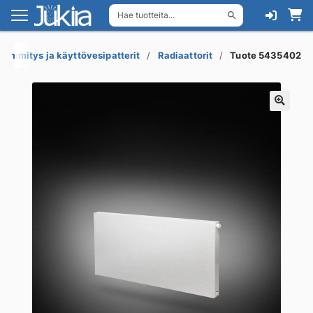
Hae tuotteita...
Siirry
Siirry
navigointiin
sisältöön
Lämmitys ja käyttövesipatterit
Radiaattorit
Tuote 5435402