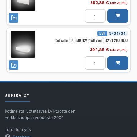
382,86
€
(alv 25,5%)
Radiaattori
PURMO
RCV
Ramo
Ventil
L
LVI
5434734
RCV11
Radiaattori PURMO FCV PLAN Ventil FCV21 200 1000
600
2000
määrä
394,88
€
(alv 25,5%)
Radiaattori
PURMO
FCV
PLAN
Ventil
FCV21
200
1000
määrä
JUKIRA OY
Kotimaista luotettavaa LVI-tuotteiden
verkkokauppaa vuodesta 2004
Tutustu myös