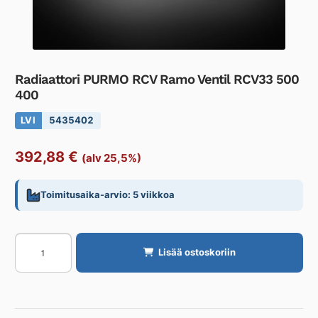
Radiaattori PURMO RCV Ramo Ventil RCV33 500
400
LVI
5435402
392,88
€
(alv 25,5%)
Toimitusaika-arvio: 5 viikkoa
Radiaattori
Lisää ostoskoriin
PURMO
RCV
Ramo
Ventil