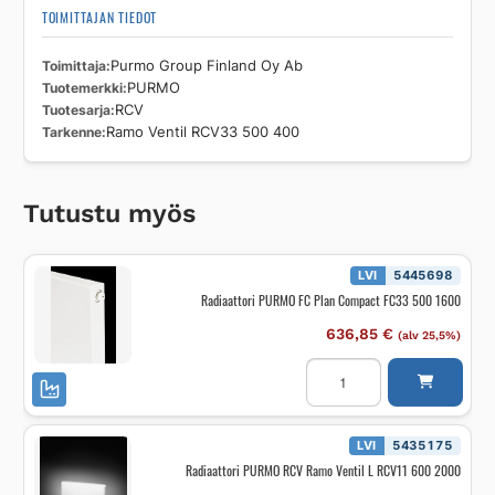
TOIMITTAJAN TIEDOT
Toimittaja
Purmo Group Finland Oy Ab
Tuotemerkki
PURMO
Tuotesarja
RCV
Tarkenne
Ramo Ventil RCV33 500 400
Tutustu myös
LVI
5445698
Radiaattori PURMO FC Plan Compact FC33 500 1600
636,85
€
(alv 25,5%)
Radiaattori
PURMO
FC
Plan
Compact
FC33
LVI
5435175
500
Radiaattori PURMO RCV Ramo Ventil L RCV11 600 2000
1600
määrä