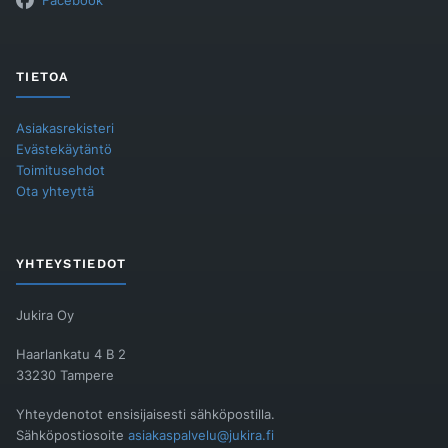
Facebook
TIETOA
Asiakasrekisteri
Evästekäytäntö
Toimitusehdot
Ota yhteyttä
YHTEYSTIEDOT
Jukira Oy
Haarlankatu 4 B 2
33230 Tampere
Yhteydenotot ensisijaisesti sähköpostilla.
Sähköpostiosoite
asiakaspalvelu@jukira.fi