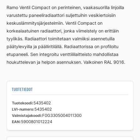
RCV33
Ramo Ventil Compact on perinteinen, vaakasuorilla linjoilla
500
varustettu paneeliradiaattori suljettuihin vesikiertoisiin
400
keskuslämmitysjärjestelmiin. Ventil Compact on
määrä
korkealaatuinen radiaattori, jonka viimeistely on erittäin
tyylikäs. Radiaattori toimitetaan valmiiksi asennetuilla
päätylevyilla ja päälliritilällä. Radiaattorissa on profiloitu
etupaneeli. Sen integroitu venttiililaitteisto mahdollistaa
houkuttelevan ja helpon asennuksen. Valkoinen RAL 9016.
TUOTETIEDOT
Tuotekoodi
5435402
LVI-numero
5435402
Valmistajakoodi
F0G3305004011300
EAN
5900801012224