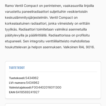
RCV44
Ramo Ventil Compact on perinteinen, vaakasuorilla linjoilla
200
varustettu paneeliradiaattori suljettuihin vesikiertoisiin
1600
keskuslämmitysjärjestelmiin. Ventil Compact on
määrä
korkealaatuinen radiaattori, jonka viimeistely on erittäin
tyylikäs. Radiaattori toimitetaan valmiiksi asennetuilla
päätylevyilla ja päälliritilällä. Radiaattorissa on profiloitu
etupaneeli. Sen integroitu venttiililaitteisto mahdollistaa
houkuttelevan ja helpon asennuksen. Valkoinen RAL 9016.
TUOTETIEDOT
Tuotekoodi
5434962
LVI-numero
5434962
Valmistajakoodi
F0G4402016011300
EAN
6418569241927