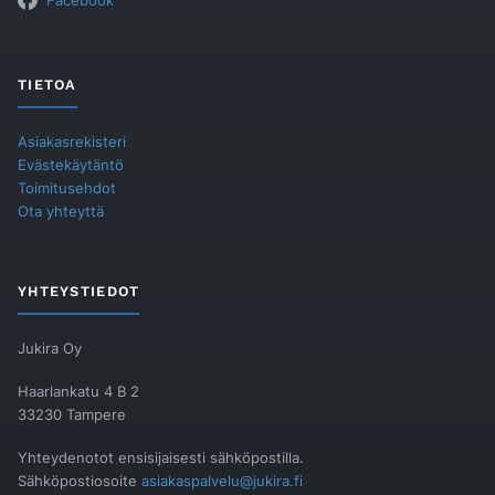
Facebook
TIETOA
Asiakasrekisteri
Evästekäytäntö
Toimitusehdot
Ota yhteyttä
YHTEYSTIEDOT
Jukira Oy
Haarlankatu 4 B 2
33230 Tampere
Yhteydenotot ensisijaisesti sähköpostilla.
Sähköpostiosoite
asiakaspalvelu@jukira.fi