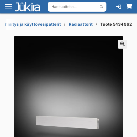
Hae tuotteita...
Siirry
Siirry
navigointiin
sisältöön
Lämmitys ja käyttövesipatterit
Radiaattorit
Tuote 5434962