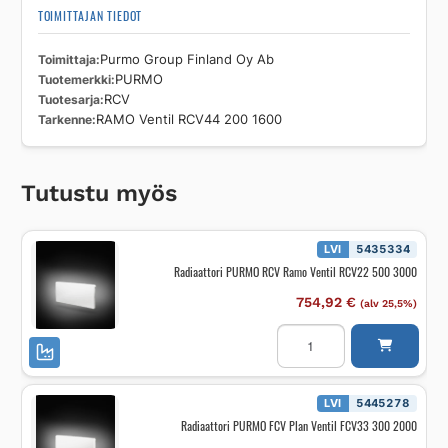
TOIMITTAJAN TIEDOT
Toimittaja
Purmo Group Finland Oy Ab
Tuotemerkki
PURMO
Tuotesarja
RCV
Tarkenne
RAMO Ventil RCV44 200 1600
Tutustu myös
LVI
5435334
Radiaattori PURMO RCV Ramo Ventil RCV22 500 3000
754,92
€
(alv 25,5%)
Radiaattori
PURMO
RCV
Ramo
Ventil
RCV22
LVI
5445278
500
Radiaattori PURMO FCV Plan Ventil FCV33 300 2000
3000
määrä