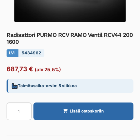
Radiaattori PURMO RCV RAMO Ventil RCV44 200
1600
LVI
5434962
687,73
€
(alv 25,5%)
Toimitusaika-arvio: 5 viikkoa
Radiaattori
Lisää ostoskoriin
PURMO
RCV
RAMO
Ventil