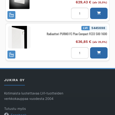
629,43
€
(alv 25,5%)
Radiaattori
PURMO
FCV
Plan
Ventil
FCV33
LVI
5445698
300
Radiaattori PURMO FC Plan Compact FC33 500 1600
2000
määrä
636,85
€
(alv 25,5%)
Radiaattori
PURMO
FC
Plan
Compact
FC33
500
1600
määrä
JUKIRA OY
Kotimaista luotettavaa LVI-tuotteiden
verkkokauppaa vuodesta 2004
Tutustu myös