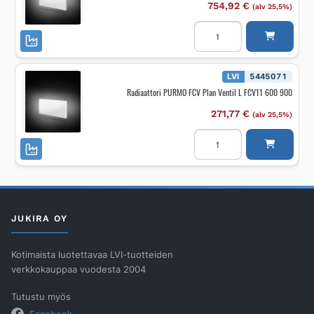
754,92
€
(alv 25,5%)
Radiaattori
PURMO
RCV
Ramo
Ventil
RCV22
LVI
5445071
500
Radiaattori PURMO FCV Plan Ventil L FCV11 600 900
3000
määrä
271,77
€
(alv 25,5%)
Radiaattori
PURMO
FCV
Plan
Ventil
L
FCV11
600
900
JUKIRA OY
määrä
Kotimaista luotettavaa LVI-tuotteiden
verkkokauppaa vuodesta 2004
Tutustu myös