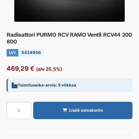
Radiaattori PURMO RCV RAMO Ventil RCV44 200
800
LVI
5434956
469,29
€
(alv 25,5%)
Toimitusaika-arvio: 5 viikkoa
Radiaattori
Lisää ostoskoriin
PURMO
RCV
RAMO
Ventil