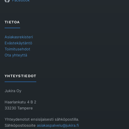
Facebook
TIETOA
Asiakasrekisteri
Evästekäytäntö
Toimitusehdot
Ota yhteyttä
YHTEYSTIEDOT
Jukira Oy
Haarlankatu 4 B 2
33230 Tampere
Yhteydenotot ensisijaisesti sähköpostilla.
Sähköpostiosoite
asiakaspalvelu@jukira.fi