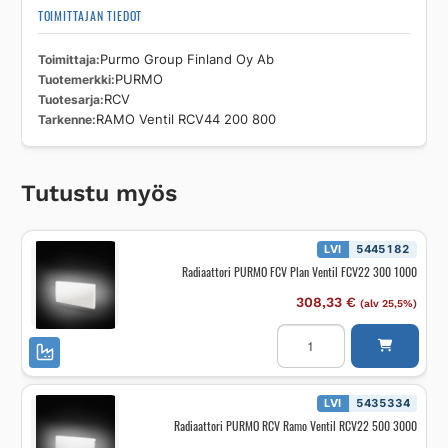
TOIMITTAJAN TIEDOT
Toimittaja
Purmo Group Finland Oy Ab
Tuotemerkki
PURMO
Tuotesarja
RCV
Tarkenne
RAMO Ventil RCV44 200 800
Tutustu myös
LVI
5445182
Radiaattori PURMO FCV Plan Ventil FCV22 300 1000
308,33
€
(alv 25,5%)
Radiaattori
PURMO
FCV
Plan
Ventil
FCV22
LVI
5435334
300
Radiaattori PURMO RCV Ramo Ventil RCV22 500 3000
1000
määrä