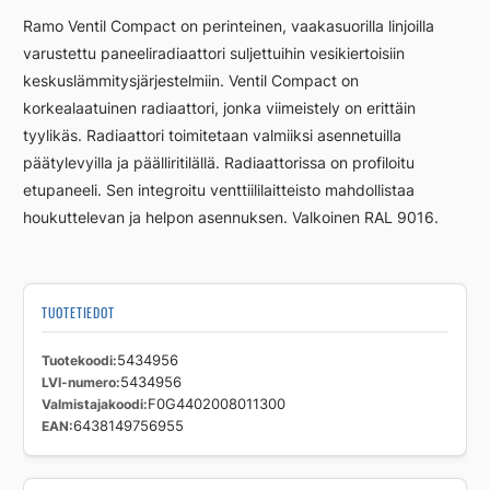
RCV44
Ramo Ventil Compact on perinteinen, vaakasuorilla linjoilla
200
varustettu paneeliradiaattori suljettuihin vesikiertoisiin
800
keskuslämmitysjärjestelmiin. Ventil Compact on
määrä
korkealaatuinen radiaattori, jonka viimeistely on erittäin
tyylikäs. Radiaattori toimitetaan valmiiksi asennetuilla
päätylevyilla ja päälliritilällä. Radiaattorissa on profiloitu
etupaneeli. Sen integroitu venttiililaitteisto mahdollistaa
houkuttelevan ja helpon asennuksen. Valkoinen RAL 9016.
TUOTETIEDOT
Tuotekoodi
5434956
LVI-numero
5434956
Valmistajakoodi
F0G4402008011300
EAN
6438149756955