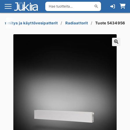
Hae tuotteita...
Siirry
Siirry
navigointiin
sisältöön
Lämmitys ja käyttövesipatterit
Radiaattorit
Tuote 5434956