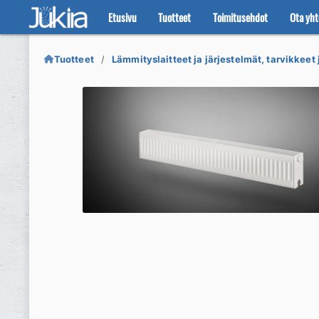
Etusivu
Tuotteet
Toimitusehdot
Ota yht
Siirry
Siirry
navigointiin
sisältöön
Tuotteet
Lämmityslaitteet ja järjestelmät, tarvikkeet