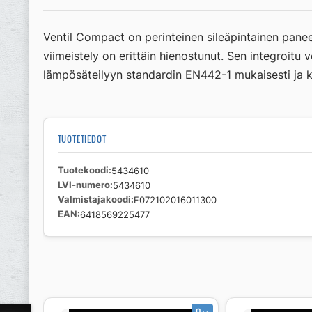
Ventil Compact on perinteinen sileäpintainen paneel
viimeistely on erittäin hienostunut. Sen integroitu
lämpösäteilyyn standardin EN442-1 mukaisesti ja ka
TUOTETIEDOT
Tuotekoodi
5434610
LVI-numero
5434610
Valmistajakoodi
F072102016011300
EAN
6418569225477