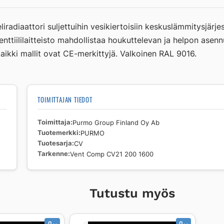
Comp
CV21
iradiaattori suljettuihin vesikiertoisiin keskuslämmitysjärje
200
 venttiililaitteisto mahdollistaa houkuttelevan ja helpon as
1600
ikki mallit ovat CE-merkittyjä. Valkoinen RAL 9016.
määrä
TOIMITTAJAN TIEDOT
Toimittaja
Purmo Group Finland Oy Ab
Tuotemerkki
PURMO
Tuotesarja
CV
Tarkenne
Vent Comp CV21 200 1600
Tutustu myös