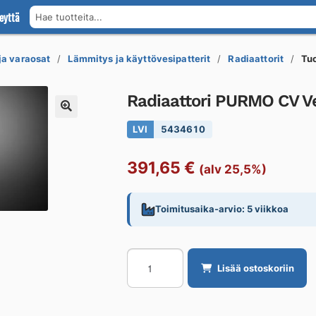
eyttä
Hae tuotteita...
 ja varaosat
Lämmitys ja käyttövesipatterit
Radiaattorit
Tu
Radiaattori PURMO CV V
LVI
5434610
391,65
€
(alv 25,5%)
Toimitusaika-arvio: 5 viikkoa
Radiaattori
Lisää ostoskoriin
PURMO
CV
Vent