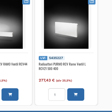
LVI
5435227
CV RAMO Ventil RCV44
Radiaattori PURMO RCV Ramo Ventil L
RCV21 500 400
277,43
€
5,5%)
(alv 25,5%)
i
Radiaattori
PURMO
RCV
Ramo