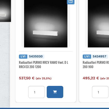
LVI
5435030
LVI
5434957
Radiaattori PURMO RRCV RAMO Vent. D L
Radiaattori PURMO R
RRCV33 200 1200
200 900
537,50
€
495,22
€
(alv 25,5%)
(alv 2
Radiaattori
Radiaattor
PURMO
PURMO
RRCV
RCV
RAMO
RAMO