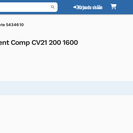
Kirjaudu sisään
ote 5434610
ent Comp CV21 200 1600