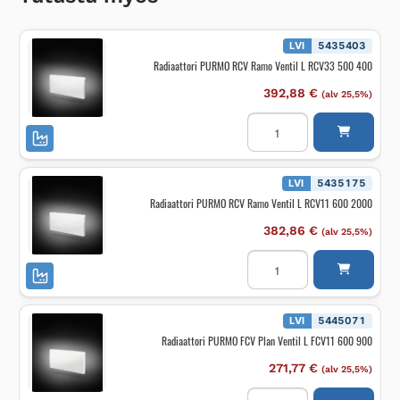
LVI
5435403
Radiaattori PURMO RCV Ramo Ventil L RCV33 500 400
392,88
€
(alv 25,5%)
Radiaattori
PURMO
RCV
Ramo
Ventil
L
LVI
5435175
RCV33
Radiaattori PURMO RCV Ramo Ventil L RCV11 600 2000
500
400
määrä
382,86
€
(alv 25,5%)
Radiaattori
PURMO
RCV
Ramo
Ventil
L
LVI
5445071
RCV11
Radiaattori PURMO FCV Plan Ventil L FCV11 600 900
600
2000
määrä
271,77
€
(alv 25,5%)
Radiaattori