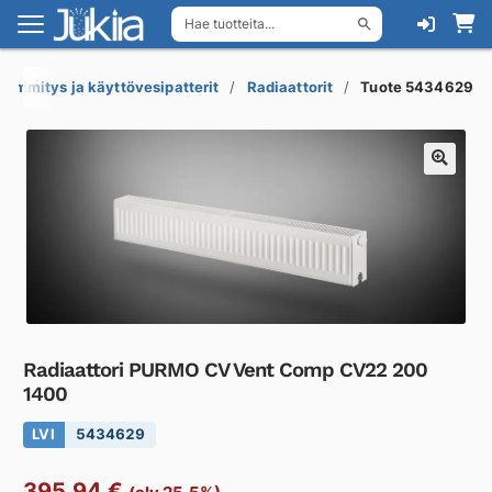
Hae tuotteita...
Siirry
Siirry
navigointiin
sisältöön
Lämmitys ja käyttövesipatterit
Radiaattorit
Tuote 5434629
Radiaattori PURMO CV Vent Comp CV22 200
1400
LVI
5434629
395,94
€