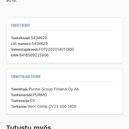
9016.
TUOTETIEDOT
Tuotekoodi
5434629
LVI-numero
5434629
Valmistajakoodi
F072202014011300
EAN
6418569225606
TOIMITTAJAN TIEDOT
Toimittaja
Purmo Group Finland Oy Ab
Tuotemerkki
PURMO
Tuotesarja
CV
Tarkenne
Vent Comp CV22 200 1400
Tutustu myös