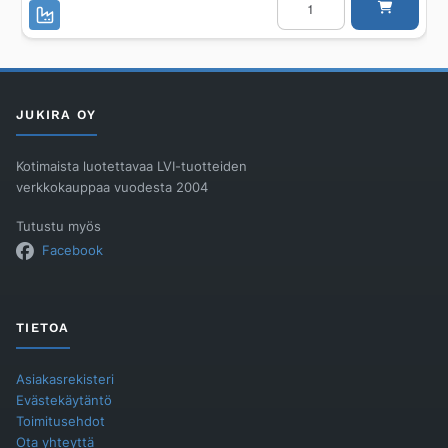
PURMO
FCV
Plan
Ventil
L
FCV11
600
900
JUKIRA OY
määrä
Kotimaista luotettavaa LVI-tuotteiden
verkkokauppaa vuodesta 2004
Tutustu myös
Facebook
TIETOA
Asiakasrekisteri
Evästekäytäntö
Toimitusehdot
Ota yhteyttä