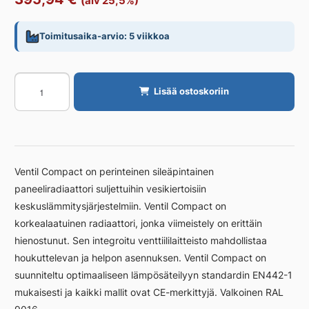
(alv 25,5%)
Toimitusaika-arvio: 5 viikkoa
Radiaattori
Lisää ostoskoriin
PURMO
CV
Vent
Comp
CV22
Ventil Compact on perinteinen sileäpintainen
200
paneeliradiaattori suljettuihin vesikiertoisiin
1400
keskuslämmitysjärjestelmiin. Ventil Compact on
määrä
korkealaatuinen radiaattori, jonka viimeistely on erittäin
hienostunut. Sen integroitu venttiililaitteisto mahdollistaa
houkuttelevan ja helpon asennuksen. Ventil Compact on
suunniteltu optimaaliseen lämpösäteilyyn standardin EN442-1
mukaisesti ja kaikki mallit ovat CE-merkittyjä. Valkoinen RAL