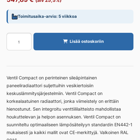
(alv 25,5%)
Toimitusaika-arvio: 5 viikkoa
Radiaattori
Lisää ostoskoriin
PURMO
CV
Vent
Comp
CV44
Ventil Compact on perinteinen sileäpintainen
200
paneeliradiaattori suljettuihin vesikiertoisiin
1400
keskuslämmitysjärjestelmiin. Ventil Compact on
määrä
korkealaatuinen radiaattori, jonka viimeistely on erittäin
hienostunut. Sen integroitu venttiililaitteisto mahdollistaa
houkuttelevan ja helpon asennuksen. Ventil Compact on
suunniteltu optimaaliseen lämpösäteilyyn standardin EN442-1
mukaisesti ja kaikki mallit ovat CE-merkittyjä. Valkoinen RAL