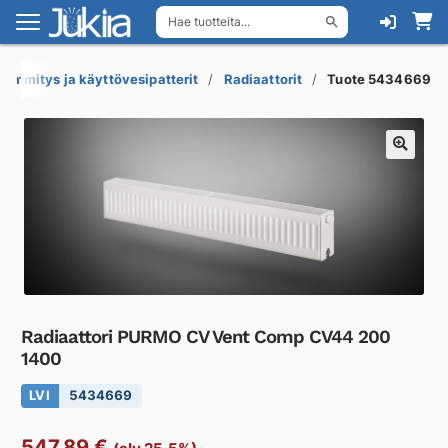
Hae tuotteita...
Siirry
Siirry
navigointiin
sisältöön
Lämmitys ja käyttövesipatterit
Radiaattorit
Tuote 5434669
Radiaattori PURMO CV Vent Comp CV44 200
1400
LVI
5434669
547,89
€