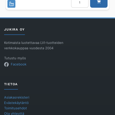
PURMO
RCV
Ramo
Ventil
L
RCV33
500
400
JUKIRA OY
määrä
Kotimaista luotettavaa LVI-tuotteiden
verkkokauppaa vuodesta 2004
Tutustu myös
Facebook
TIETOA
Asiakasrekisteri
Evästekäytäntö
Toimitusehdot
Ota yhteyttä