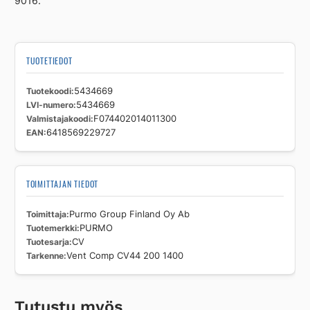
9016.
TUOTETIEDOT
Tuotekoodi
5434669
LVI-numero
5434669
Valmistajakoodi
F074402014011300
EAN
6418569229727
TOIMITTAJAN TIEDOT
Toimittaja
Purmo Group Finland Oy Ab
Tuotemerkki
PURMO
Tuotesarja
CV
Tarkenne
Vent Comp CV44 200 1400
Tutustu myös