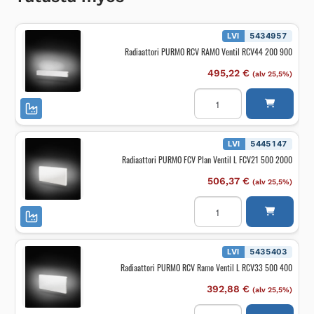
LVI
5434957
Radiaattori PURMO RCV RAMO Ventil RCV44 200 900
495,22
€
(alv 25,5%)
Radiaattori
PURMO
RCV
RAMO
Ventil
RCV44
LVI
5445147
200
Radiaattori PURMO FCV Plan Ventil L FCV21 500 2000
900
määrä
506,37
€
(alv 25,5%)
Radiaattori
PURMO
FCV
Plan
Ventil
L
LVI
5435403
FCV21
Radiaattori PURMO RCV Ramo Ventil L RCV33 500 400
500
2000
määrä
392,88
€
(alv 25,5%)
Radiaattori