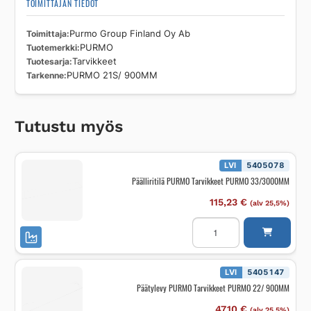
TOIMITTAJAN TIEDOT
Toimittaja
Purmo Group Finland Oy Ab
Tuotemerkki
PURMO
Tuotesarja
Tarvikkeet
Tarkenne
PURMO 21S/ 900MM
Tutustu myös
LVI
5405078
Päälliritilä PURMO Tarvikkeet PURMO 33/3000MM
115,23
€
(alv 25,5%)
Päälliritilä
PURMO
Tarvikkeet
PURMO
33/3000MM
määrä
LVI
5405147
Päätylevy PURMO Tarvikkeet PURMO 22/ 900MM
47,10
€
(alv 25,5%)