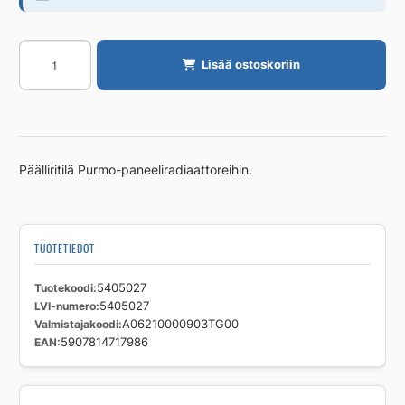
Päälliritilä
Lisää ostoskoriin
PURMO
Tarvikkeet
PURMO
21S/
900MM
Päälliritilä Purmo-paneeliradiaattoreihin.
määrä
TUOTETIEDOT
Tuotekoodi
5405027
LVI-numero
5405027
Valmistajakoodi
A06210000903TG00
EAN
5907814717986