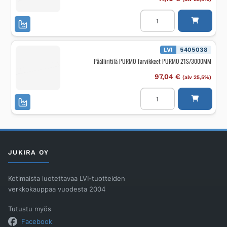
Päätylevy
PURMO
Tarvikkeet
PURMO
22/
900MM
LVI
5405038
määrä
Päälliritilä PURMO Tarvikkeet PURMO 21S/3000MM
97,04
€
(alv 25,5%)
Päälliritilä
PURMO
Tarvikkeet
PURMO
21S/3000MM
määrä
JUKIRA OY
Kotimaista luotettavaa LVI-tuotteiden
verkkokauppaa vuodesta 2004
Tutustu myös
Facebook