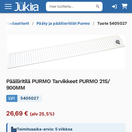
Hae tuotteita...
Siirry
Siirry
navigointiin
sisältöön
Radiaattorit
Pääty ja päällisritilät Purmo
Tuote 5405027
Päälliritilä PURMO Tarvikkeet PURMO 21S/
900MM
LVI
5405027
26,69
€
(alv 25,5%)
Toimitusaika-arvio: 5 viikkoa