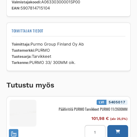
Valmistajakoodi
A06330300001SP00
EAN
5907814715104
TOIMITTAJAN TIEDOT
Toimittaja
Purmo Group Finland Oy Ab
Tuotemerkki
PURMO
Tuotesarja
Tarvikkeet
Tarkenne
PURMO 33/ 300MM oik.
Tutustu myös
LVI
5405017
Päälliritilä PURMO Tarvikkeet PURMO 11/2600MM
101,98
€
(alv 25,5%)
Päälliritilä
PURMO
Tarvikkeet