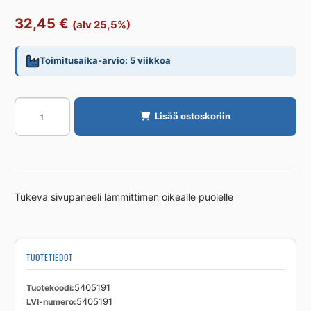
32,45
€
(alv 25,5%)
Toimitusaika-arvio: 5 viikkoa
Päätylevy
Lisää ostoskoriin
PURMO
Tarvikkeet
PURMO
33/
300MM
Tukeva sivupaneeli lämmittimen oikealle puolelle
oik.
määrä
TUOTETIEDOT
Tuotekoodi
5405191
LVI-numero
5405191