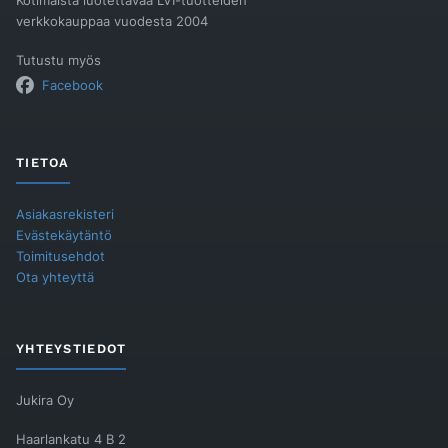
Kotimaista luotettavaa LVI-tuotteiden
verkkokauppaa vuodesta 2004
Tutustu myös
Facebook
TIETOA
Asiakasrekisteri
Evästekäytäntö
Toimitusehdot
Ota yhteyttä
YHTEYSTIEDOT
Jukira Oy
Haarlankatu 4 B 2