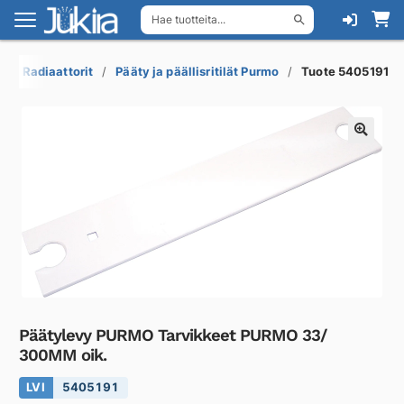
Hae tuotteita...
Siirry
Siirry
navigointiin
sisältöön
Radiaattorit
Pääty ja päällisritilät Purmo
Tuote 5405191
Päätylevy PURMO Tarvikkeet PURMO 33/
300MM oik.
LVI
5405191