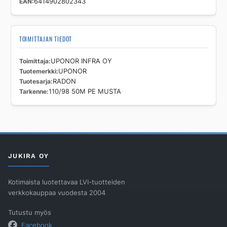
EAN
6414902802343
TOIMITTAJAN TIEDOT
Toimittaja
UPONOR INFRA OY
Tuotemerkki
UPONOR
Tuotesarja
RADON
Tarkenne
110/98 50M PE MUSTA
JUKIRA OY
Kotimaista luotettavaa LVI-tuotteiden
verkkokauppaa vuodesta 2004
Tutustu myös
Facebook