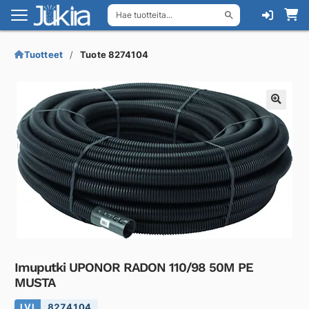
Hae tuotteita...
Siirry
Siirry
navigointiin
sisältöön
Tuotteet
Tuote 8274104
Imuputki UPONOR RADON 110/98 50M PE
MUSTA
LVI
8274104