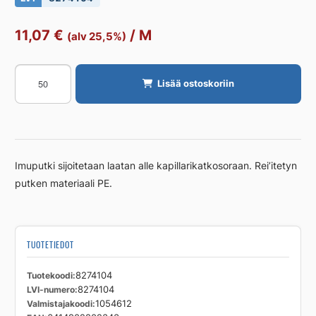
11,07
€
/
M
(alv 25,5%)
Imuputki
Lisää ostoskoriin
UPONOR
RADON
110/98
50M
PE
Imuputki sijoitetaan laatan alle kapillarikatkosoraan. Rei’itetyn
MUSTA
putken materiaali PE.
määrä
TUOTETIEDOT
Tuotekoodi
8274104
LVI-numero
8274104
Valmistajakoodi
1054612