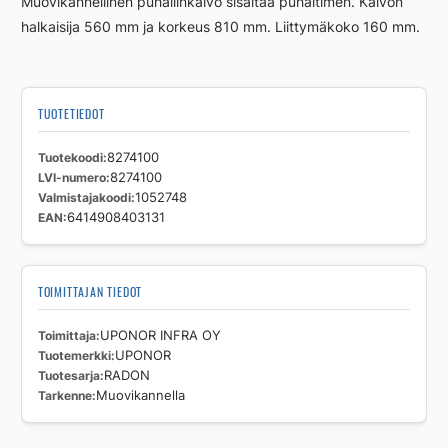
Muovikannellinen puhallinkaivo sisältää puhaltimen. Kaivon
halkaisija 560 mm ja korkeus 810 mm. Liittymäkoko 160 mm.
TUOTETIEDOT
Tuotekoodi
8274100
LVI-numero
8274100
Valmistajakoodi
1052748
EAN
6414908403131
TOIMITTAJAN TIEDOT
Toimittaja
UPONOR INFRA OY
Tuotemerkki
UPONOR
Tuotesarja
RADON
Tarkenne
Muovikannella