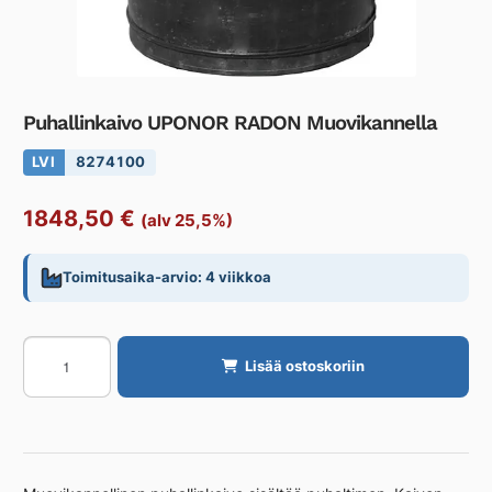
Puhallinkaivo UPONOR RADON Muovikannella
LVI
8274100
1848,50
€
(alv 25,5%)
Toimitusaika-arvio: 4 viikkoa
Puhallinkaivo
Lisää ostoskoriin
UPONOR
RADON
Muovikannella
määrä