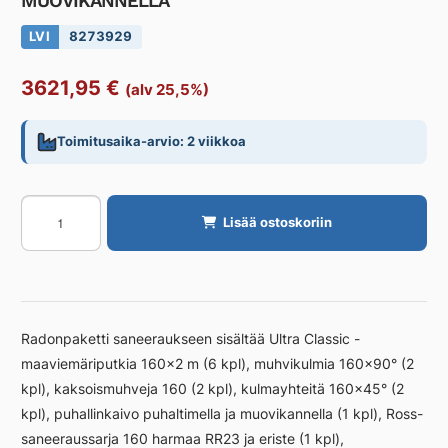
MUOVIKANNELLA
LVI
8273929
3621,95
€
(alv 25,5%)
Toimitusaika-arvio: 2 viikkoa
Saneerauspaketti
Lisää ostoskoriin
UPONOR
RADON
RADON
MUOVIKANNELLA
määrä
Radonpaketti saneeraukseen sisältää Ultra Classic -
maaviemäriputkia 160×2 m (6 kpl), muhvikulmia 160×90° (2
kpl), kaksoismuhveja 160 (2 kpl), kulmayhteitä 160×45° (2
kpl), puhallinkaivo puhaltimella ja muovikannella (1 kpl), Ross-
saneeraussarja 160 harmaa RR23 ja eriste (1 kpl),