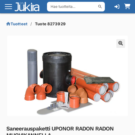
Hae tuotteita...
Siirry
Siirry
navigointiin
sisältöön
Tuotteet
Tuote 8273929
Saneerauspaketti UPONOR RADON RADON