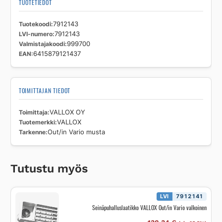
TUOTETIEDOT
Tuotekoodi
7912143
LVI-numero
7912143
Valmistajakoodi
999700
EAN
6415879121437
TOIMITTAJAN TIEDOT
Toimittaja
VALLOX OY
Tuotemerkki
VALLOX
Tarkenne
Out/in Vario musta
Tutustu myös
LVI
7912141
Seinäpuhalluslaatikko VALLOX Out/in Vario valkoinen