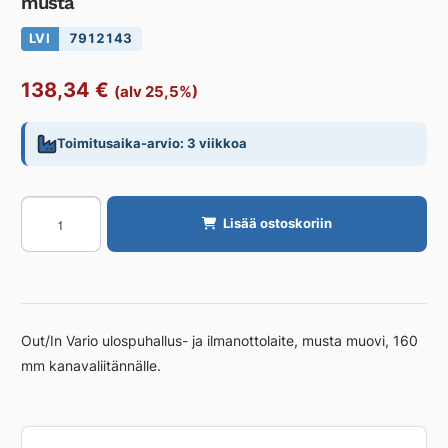
musta
LVI
7912143
138,34
€
(alv 25,5%)
Toimitusaika-arvio: 3 viikkoa
Seinäpuhalluslaatikko
Lisää ostoskoriin
VALLOX
Out/in
Vario
musta
määrä
Out/In Vario ulospuhallus- ja ilmanottolaite, musta muovi, 160
mm kanavaliitännälle.