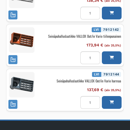
138,34
€
(alv 25,5%)
Seinäpuhalluslaatikko
VALLOX
Out/in
Vario
valkoinen
määrä
LVI
7912142
Seinäpuhalluslaatikko VALLOX Out/in Vario tiilenpunainen
173,94
€
(alv 25,5%)
Seinäpuhalluslaatikko
VALLOX
Out/in
Vario
tiilenpunainen
määrä
LVI
7912144
Seinäpuhalluslaatikko VALLOX Out/in Vario harmaa
137,69
€
(alv 25,5%)
Seinäpuhalluslaatikko
VALLOX
Out/in
Vario
harmaa
määrä