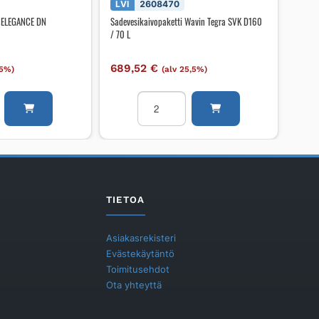
LVI
2608470
A ELEGANCE DN
Sadevesikaivopaketti Wavin Tegra SVK D160
/ 70 L
689,52
€
,5%)
(alv 25,5%)
aivo
Sadevesikaivopaketti
Wavin
E
Tegra
SVK
D160
/
70
TIETOA
L
määrä
Asiakasrekisteri
Evästekäytäntö
Toimitusehdot
Ota yhteyttä