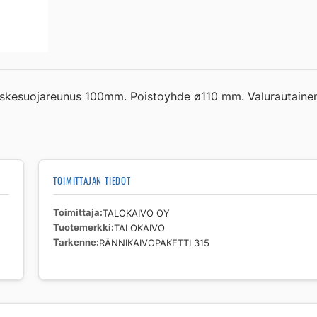
iskesuojareunus 100mm. Poistoyhde ø110 mm. Valurautainen
TOIMITTAJAN TIEDOT
Toimittaja
TALOKAIVO OY
Tuotemerkki
TALOKAIVO
Tarkenne
RÄNNIKAIVOPAKETTI 315