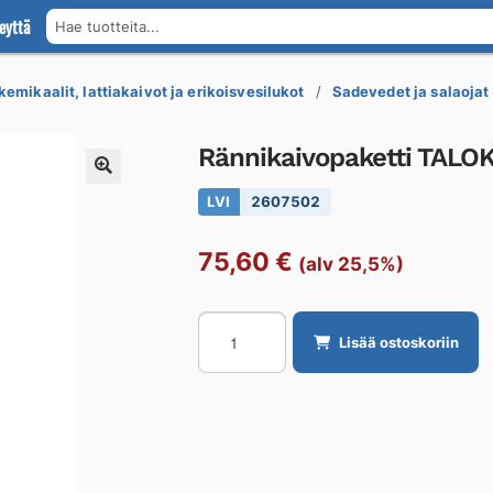
eyttä
Hae tuotteita...
kemikaalit, lattiakaivot ja erikoisvesilukot
Sadevedet ja salaojat
Rännikaivopaketti TAL
LVI
2607502
75,60
€
(alv 25,5%)
Rännikaivopaketti
Lisää ostoskoriin
TALOKAIVO
RÄNNIKAIVOPAKETTI
315
määrä