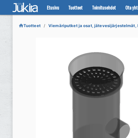
Etusivu
Tuotteet
Toimitusehdot
Ota yht
Siirry
Siirry
navigointiin
sisältöön
Tuotteet
Viemäriputket ja osat, jätevesijärjestelmät, 