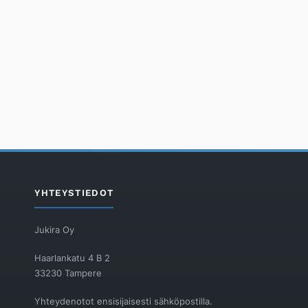
YHTEYSTIEDOT
Jukira Oy
Haarlankatu 4 B 2
33230 Tampere
Yhteydenotot ensisijaisesti sähköpostilla.