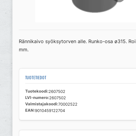
Rännikaivo syöksytorven alle. Runko-osa ø315. Ro
mm.
TUOTETIEDOT
Tuotekoodi
2607502
LVI-numero
2607502
Valmistajakoodi
70002522
EAN
9010459122704