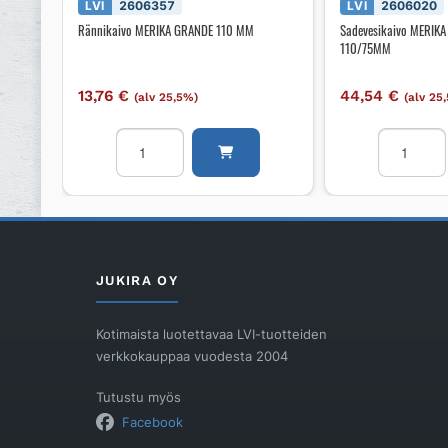
LVI
2606357
LVI
2606020
Rännikaivo MERIKA GRANDE 110 MM
Sadevesikaivo MERIK
110/75MM
13,76
€
44,54
€
(alv 25,5%)
(alv 25
Rännikaivo
Sadevesik
MERIKA
MERIKA
GRANDE
ELEGANC
110
DN
MM
110/75MM
määrä
määrä
JUKIRA OY
Kotimaista luotettavaa LVI-tuotteiden
verkkokauppaa vuodesta 2004
Tutustu myös
Facebook