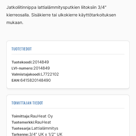
x
Jatkoliitinnippa lattialämmitysputkien liitoksiin 3/4″
1/2"
kierreosalla. Sisäkierre tai ulkokierre käyttötarkoituksen
UK
mukaan.
määrä
TUOTETIEDOT
Tuotekoodi
2014849
LVI-numero
2014849
Valmistajakoodi
L7722102
EAN
6415820148490
TOIMITTAJAN TIEDOT
Toimittaja
RauHeat Oy
Tuotemerkki
RauHeat
Tuotesarja
Lattialämmitys
Tarkenne
3/4" UK x 1/2" UK