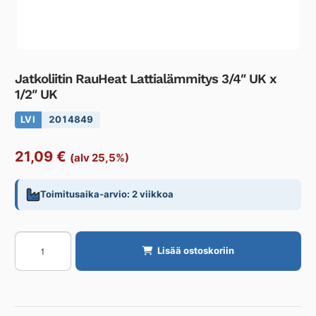
Jatkoliitin RauHeat Lattialämmitys 3/4″ UK x
1/2″ UK
LVI
2014849
21,09
€
(alv 25,5%)
Toimitusaika-arvio: 2 viikkoa
Jatkoliitin
Lisää ostoskoriin
RauHeat
Lattialämmitys
3/4"
UK