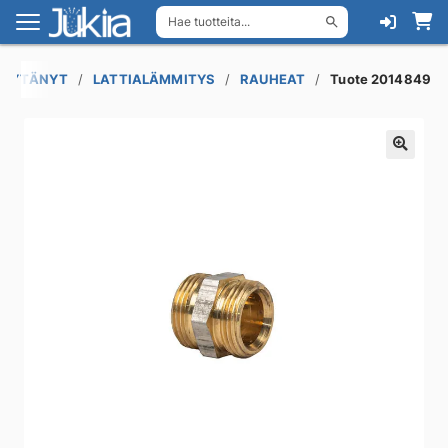
Hae tuotteita...
Siirry
Siirry
navigointiin
sisältöön
 LÖYTÄNYT
LATTIALÄMMITYS
RAUHEAT
Tuote 2014849