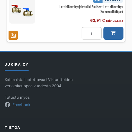
LVI
2014812
White
Lattialämmitysjakotukki RauHeat Lattialämmitys
määrä
Sulkuventtiilipari
63,91
€
(alv 25,5%)
Lattialämmitysjakotukki
RauHeat
Lattialämmitys
Sulkuventtiilipari
määrä
JUKIRA OY
Kotimaista luotettavaa LVI-tuotteiden
verkkokauppaa vuodesta 2004
Tutustu myös
Facebook
TIETOA