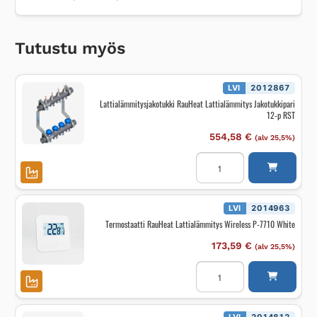
Tutustu myös
LVI
2012867
Lattialämmitysjakotukki RauHeat Lattialämmitys Jakotukkipari
12-p RST
554,58
€
(alv 25,5%)
Lattialämmitysjakotukki
RauHeat
Lattialämmitys
Jakotukkipari
12-
p
LVI
2014963
RST
Termostaatti RauHeat Lattialämmitys Wireless P-7710 White
määrä
173,59
€
(alv 25,5%)
Termostaatti
RauHeat
Lattialämmitys
Wireless
P-
7710