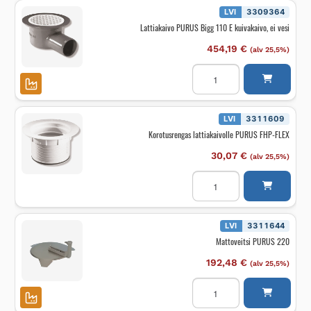
LVI
3309364
Lattiakaivo PURUS Bigg 110 E kuivakaivo, ei vesi
454,19
€
(alv 25,5%)
Lattiakaivo
PURUS
Bigg
110
E
kuivakaivo,
LVI
3311609
ei
Korotusrengas lattiakaivolle PURUS FHP-FLEX
vesi
määrä
30,07
€
(alv 25,5%)
Korotusrengas
lattiakaivolle
PURUS
FHP-
FLEX
määrä
LVI
3311644
Mattoveitsi PURUS 220
192,48
€
(alv 25,5%)
Mattoveitsi
PURUS
220
määrä