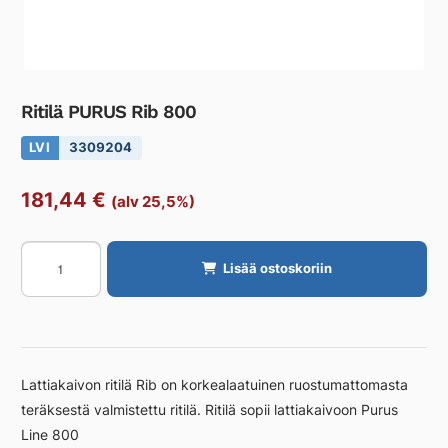
Ritilä PURUS Rib 800
LVI
3309204
181,44
€
(alv 25,5%)
Ritilä
Lisää ostoskoriin
PURUS
Rib
800
määrä
Lattiakaivon ritilä Rib on korkealaatuinen ruostumattomasta
teräksestä valmistettu ritilä. Ritilä sopii lattiakaivoon Purus
Line 800