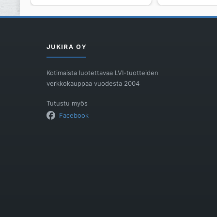
75
50
R
R
määrä
määrä
JUKIRA OY
Kotimaista luotettavaa LVI-tuotteiden
verkkokauppaa vuodesta 2004
Tutustu myös
Facebook