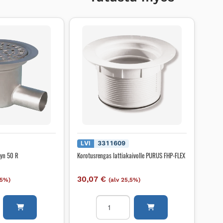
LVI
3311609
gyn 50 R
Korotusrengas lattiakaivolle PURUS FHP-FLEX
30,07
€
,5%)
(alv 25,5%)
o
Korotusrengas
lattiakaivolle
PURUS