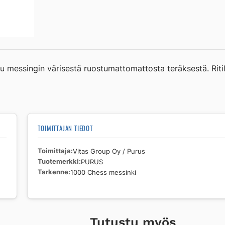
Chess
messinki
määrä
tu messingin värisestä ruostumattomattosta teräksestä. Ritil
TOIMITTAJAN TIEDOT
Toimittaja
Vitas Group Oy / Purus
Tuotemerkki
PURUS
Tarkenne
1000 Chess messinki
Tutustu myös