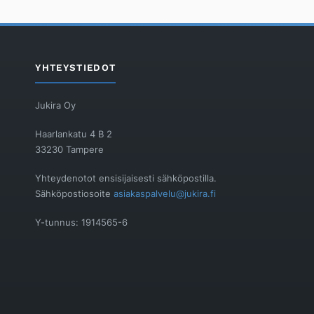
YHTEYSTIEDOT
Jukira Oy
Haarlankatu 4 B 2
33230 Tampere
Yhteydenotot ensisijaisesti sähköpostilla.
Sähköpostiosoite
asiakaspalvelu@jukira.fi
Y-tunnus: 1914565-6