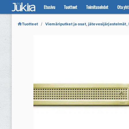
Etusivu
Tuotteet
Toimitusehdot
Ota yht
Siirry
Siirry
navigointiin
sisältöön
Tuotteet
Viemäriputket ja osat, jätevesijärjestelmät, 