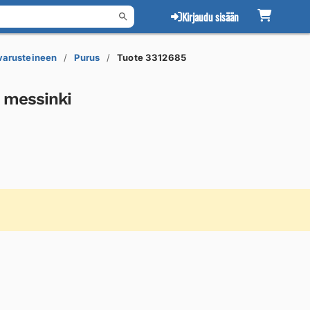
Kirjaudu sisään
 varusteineen
Purus
Tuote 3312685
 messinki