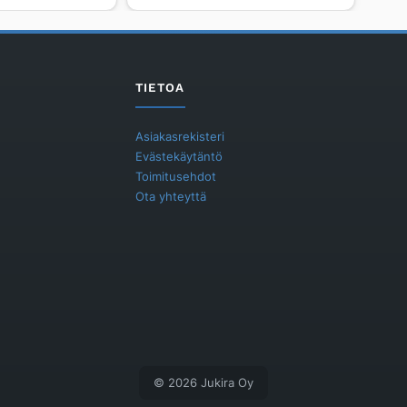
FHP-
FLEX
määrä
TIETOA
Asiakasrekisteri
Evästekäytäntö
Toimitusehdot
Ota yhteyttä
© 2026 Jukira Oy