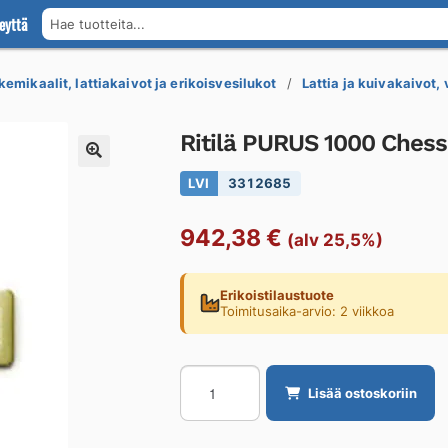
eyttä
Hae tuotteita...
kemikaalit, lattiakaivot ja erikoisvesilukot
Lattia ja kuivakaivot,
Ritilä PURUS 1000 Chess
LVI
3312685
942,38
€
(alv 25,5%)
Erikoistilaustuote
Toimitusaika-arvio: 2 viikkoa
Ritilä
Lisää ostoskoriin
PURUS
1000