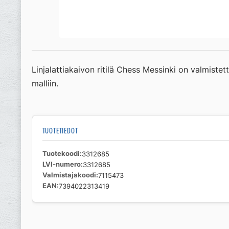
Linjalattiakaivon ritilä Chess Messinki on valmistet
malliin.
TUOTETIEDOT
Tuotekoodi
3312685
LVI-numero
3312685
Valmistajakoodi
7115473
EAN
7394022313419