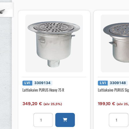
LVI
3309134
LVI
3309148
Lattiakaivo PURUS Heavy 75 R
Lattiakaivo PURUS Si
349,20
€
199,10
€
(alv 25,5%)
(alv 25
Lattiakaivo
Lattiakaiv
PURUS
PURUS
Heavy
Sigyn