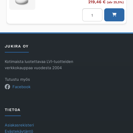
219,46
€
(alv 25,5%)
Lattiakaivo
PURUS
Rens
160
määrä
JUKIRA OY
Kotimaista luotettavaa LVI-tuotteiden
verkkokauppaa vuodesta 2004
Tutustu myös
Facebook
TIETOA
Asiakasrekisteri
Evästekäytäntö