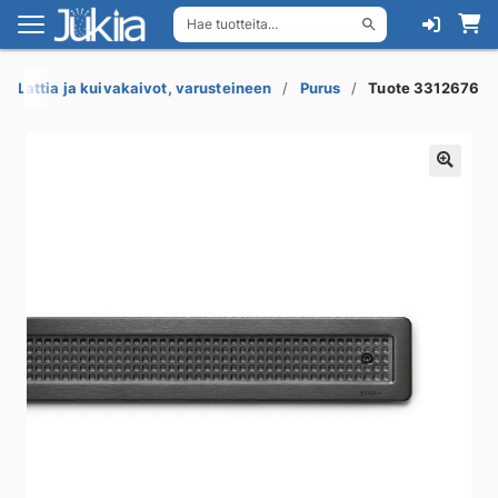
Hae tuotteita...
Siirry
Siirry
navigointiin
sisältöön
Lattia ja kuivakaivot, varusteineen
Purus
Tuote 3312676