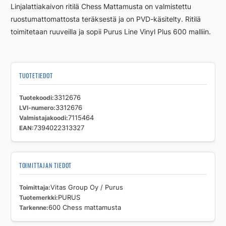
Linjalattiakaivon ritilä Chess Mattamusta on valmistettu
ruostumattomattosta teräksestä ja on PVD-käsitelty. Ritilä
toimitetaan ruuveilla ja sopii Purus Line Vinyl Plus 600 malliin.
TUOTETIEDOT
Tuotekoodi
3312676
LVI-numero
3312676
Valmistajakoodi
7115464
EAN
7394022313327
TOIMITTAJAN TIEDOT
Toimittaja
Vitas Group Oy / Purus
Tuotemerkki
PURUS
Tarkenne
600 Chess mattamusta