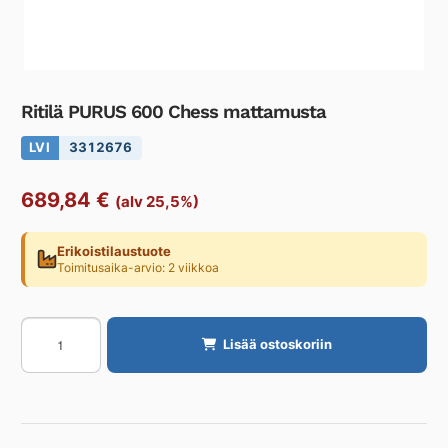
Ritilä PURUS 600 Chess mattamusta
LVI
3312676
689,84
€
(alv 25,5%)
Erikoistilaustuote
Toimitusaika-arvio: 2 viikkoa
Ritilä
Lisää ostoskoriin
PURUS
600
Chess
mattamusta
määrä