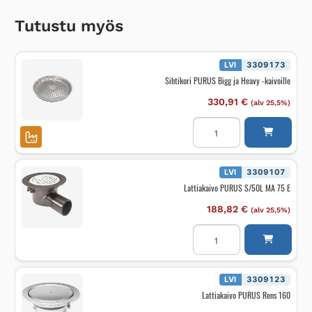
Tutustu myös
LVI
3309173
Sihtikori PURUS Bigg ja Heavy -kaivoille
330,91
€
(alv 25,5%)
Sihtikori
PURUS
Bigg
ja
Heavy
-
LVI
3309107
kaivoille
Lattiakaivo PURUS S/50L MA 75 E
määrä
188,82
€
(alv 25,5%)
Lattiakaivo
PURUS
S/50L
MA
75
E
LVI
3309123
määrä
Lattiakaivo PURUS Rens 160