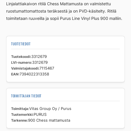
Linjalattiakaivon ritilä Chess Mattamusta on valmistettu
ruostumattomattosta teräksestä ja on PVD-käsitelty. Ritilä
toimitetaan ruuveilla ja sopii Purus Line Vinyl Plus 900 malliin.
TUOTETIEDOT
Tuotekoodi
3312679
LVI-numero
3312679
Valmistajakoodi
7115467
EAN
7394022313358
TOIMITTAJAN TIEDOT
Toimittaja
Vitas Group Oy / Purus
Tuotemerkki
PURUS
Tarkenne
900 Chess mattamusta