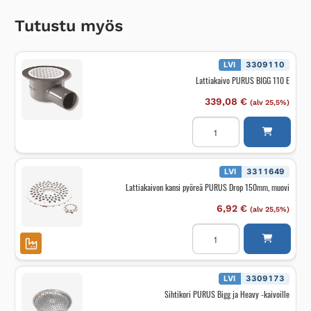
Tutustu myös
LVI
3309110
Lattiakaivo PURUS BIGG 110 E
339,08
€
(alv 25,5%)
Lattiakaivo
PURUS
BIGG
110
E
määrä
LVI
3311649
Lattiakaivon kansi pyöreä PURUS Drop 150mm, muovi
6,92
€
(alv 25,5%)
Lattiakaivon
kansi
pyöreä
PURUS
Drop
150mm,
LVI
3309173
muovi
Sihtikori PURUS Bigg ja Heavy -kaivoille
määrä