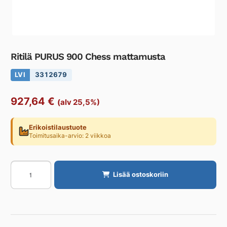
Ritilä PURUS 900 Chess mattamusta
LVI
3312679
927,64
€
(alv 25,5%)
Erikoistilaustuote
Toimitusaika-arvio: 2 viikkoa
Ritilä
Lisää ostoskoriin
PURUS
900
Chess
mattamusta
määrä