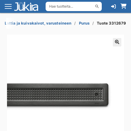
Hae tuotteita...
Siirry
Siirry
navigointiin
sisältöön
Lattia ja kuivakaivot, varusteineen
Purus
Tuote 3312679