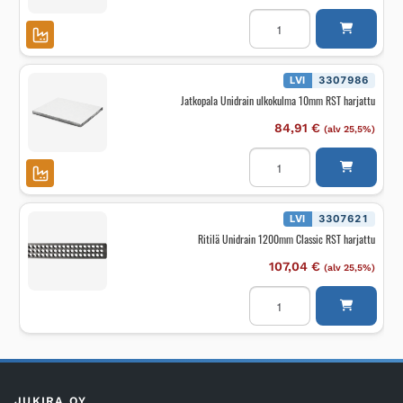
Jatkopala
Unidrain
80/12mm
RST
harjattu
määrä
LVI
3307986
Jatkopala Unidrain ulkokulma 10mm RST harjattu
84,91
€
(alv 25,5%)
Jatkopala
Unidrain
ulkokulma
10mm
RST
harjattu
LVI
3307621
määrä
Ritilä Unidrain 1200mm Classic RST harjattu
107,04
€
(alv 25,5%)
Ritilä
Unidrain
1200mm
Classic
RST
harjattu
määrä
JUKIRA OY