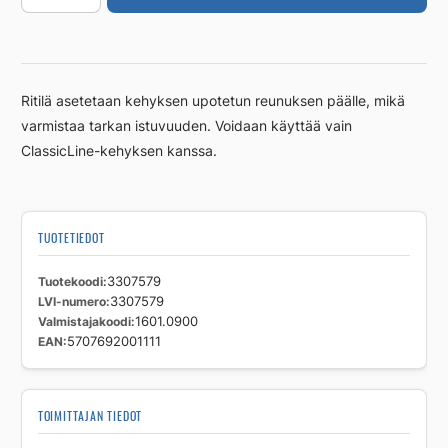
900mm
Classic
RST
harjattu
Ritilä asetetaan kehyksen upotetun reunuksen päälle, mikä
määrä
varmistaa tarkan istuvuuden. Voidaan käyttää vain
ClassicLine-kehyksen kanssa.
TUOTETIEDOT
Tuotekoodi
3307579
LVI-numero
3307579
Valmistajakoodi
1601.0900
EAN
5707692001111
TOIMITTAJAN TIEDOT