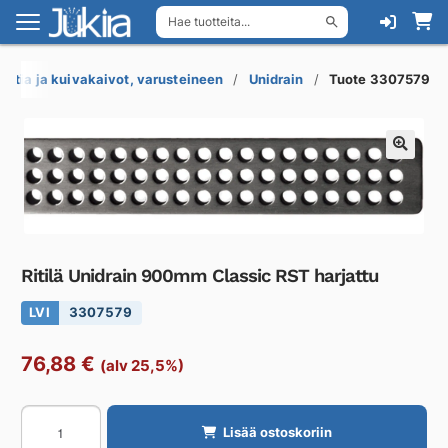
Hae tuotteita...
Siirry
Siirry
navigointiin
sisältöön
Lattia ja kuivakaivot, varusteineen
Unidrain
Tuote 3307579
Ritilä Unidrain 900mm Classic RST harjattu
LVI
3307579
76,88
€
(alv 25,5%)
Ritilä
Lisää ostoskoriin
Unidrain