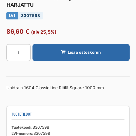
HARJATTU
LVI
3307598
86,60
€
(alv 25,5%)
RITILÄ
Lisää ostoskoriin
UNIDRAIN
1604
SQUARE
1000mm
HARJATTU
Unidrain 1604 ClassicLine Ritilä Square 1000 mm
määrä
TUOTETIEDOT
Tuotekoodi
3307598
LVI-numero
3307598