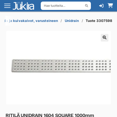
Hae tuotteita...
Siirry
Siirry
navigointiin
sisältöön
Lattia ja kuivakaivot, varusteineen
Unidrain
Tuote 3307598
RITILÄ UNIDRAIN 1604 SQUARE 1000mm