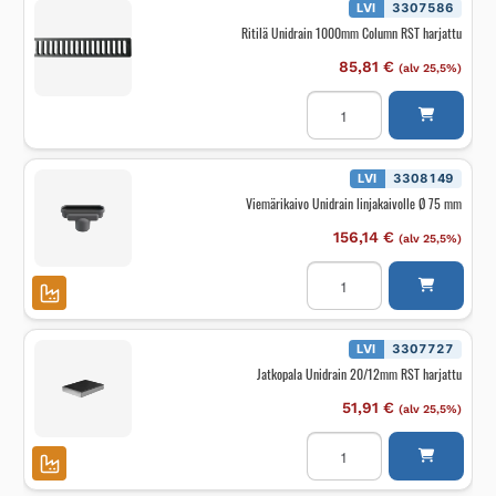
LVI
3307586
Ritilä Unidrain 1000mm Column RST harjattu
85,81
€
(alv 25,5%)
Ritilä
Unidrain
1000mm
Column
RST
harjattu
LVI
3308149
määrä
Viemärikaivo Unidrain linjakaivolle Ø 75 mm
156,14
€
(alv 25,5%)
Viemärikaivo
Unidrain
linjakaivolle
Ø
75
mm
LVI
3307727
määrä
Jatkopala Unidrain 20/12mm RST harjattu
51,91
€
(alv 25,5%)
Jatkopala
Unidrain
20/12mm
RST