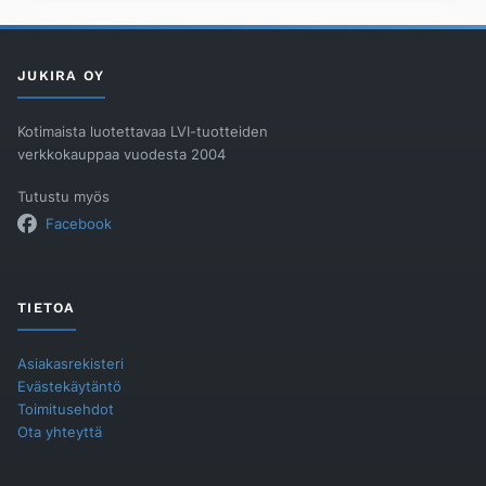
harjattu
määrä
JUKIRA OY
Kotimaista luotettavaa LVI-tuotteiden
verkkokauppaa vuodesta 2004
Tutustu myös
Facebook
TIETOA
Asiakasrekisteri
Evästekäytäntö
Toimitusehdot
Ota yhteyttä