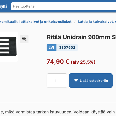
eyttä
Hae tuotteita...
kemikaalit, lattiakaivot ja erikoisvesilukot
Lattia ja kuivakaivot,
Ritilä Unidrain 900mm St
LVI
3307602
74,90
€
(alv 25,5%)
Ritilä
Lisää ostoskoriin
Unidrain
900mm
Stripe
RST
harjattu
le, mikä varmistaa tarkan istuvuuden. Voidaan käyttää vain
määrä