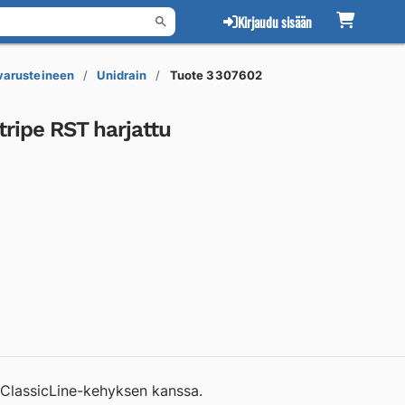
Kirjaudu sisään
 varusteineen
Unidrain
Tuote 3307602
ripe RST harjattu
 ClassicLine-kehyksen kanssa.