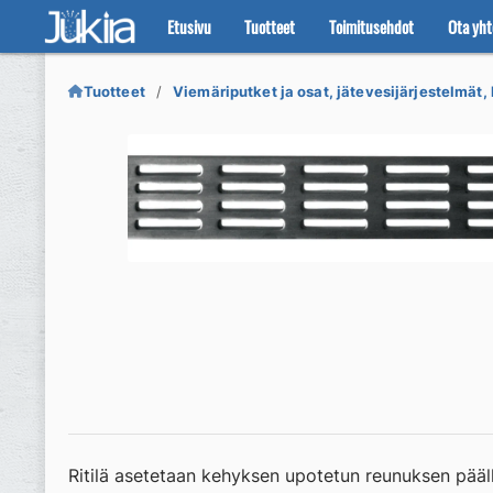
Etusivu
Tuotteet
Toimitusehdot
Ota yht
Siirry
Siirry
navigointiin
sisältöön
Tuotteet
Viemäriputket ja osat, jätevesijärjestelmät, 
Ritilä asetetaan kehyksen upotetun reunuksen pääl