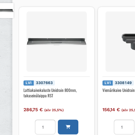
LVI
3307663
LVI
3308149
Lattiakaivokaluste Unidrain 800mm,
Viemärikaivo Unidrain
takaseinälaippa RST
286,75
€
156,14
€
(alv 25,5%)
(alv 25
Lattiakaivokaluste
Viemärikai
Unidrain
Unidrain