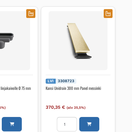
LVI
3308723
 linjakaivolle Ø 75 mm
Kansi Unidrain 300 mm Panel messinki
370,35
€
,5%)
(alv 25,5%)
vo
Kansi
Unidrain