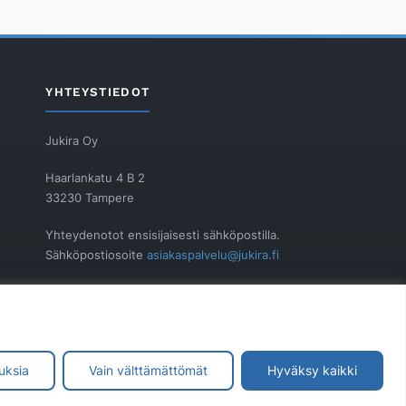
YHTEYSTIEDOT
Jukira Oy
Haarlankatu 4 B 2
33230 Tampere
Yhteydenotot ensisijaisesti sähköpostilla.
Sähköpostiosoite
asiakaspalvelu@jukira.fi
Y-tunnus: 1914565-6
uksia
Vain välttämättömät
Hyväksy kaikki