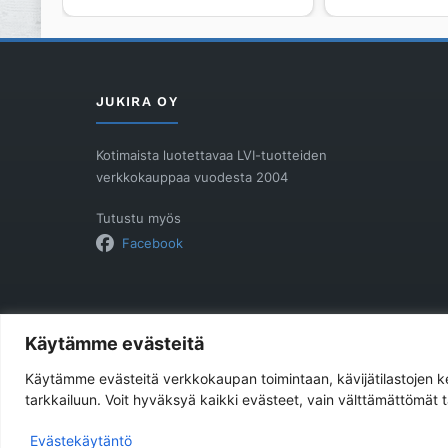
800mm,
linjakaivoll
takaseinälaippa
Ø
RST
75
määrä
mm
määrä
JUKIRA OY
Kotimaista luotettavaa LVI-tuotteiden
verkkokauppaa vuodesta 2004
Tutustu myös
Facebook
Käytämme evästeitä
Käytämme evästeitä verkkokaupan toimintaan, kävijätilastojen
tarkkailuun. Voit hyväksyä kaikki evästeet, vain välttämättömät
Evästekäytäntö