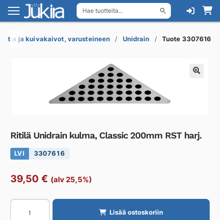
Hae tuotteita...
Siirry
Siirry
navigointiin
sisältöön
Lattia ja kuivakaivot, varusteineen
Unidrain
Tuote 3307616
Ritilä Unidrain kulma, Classic 200mm RST harj.
LVI
3307616
39,50
€
(alv 25,5%)
Ritilä
Lisää ostoskoriin
Unidrain