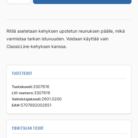
kulma,
Classic
200mm
RST
Ritilä asetetaan kehyksen upotetun reunuksen päälle, mikä
harj.
varmistaa tarkan istuvuuden. Voidaan käyttää vain
määrä
ClassicLine-kehyksen kanssa.
TUOTETIEDOT
Tuotekoodi
3307616
LVI-numero
3307616
Valmistajakoodi
2601.0200
EAN
5707692002651
TOIMITTAJAN TIEDOT