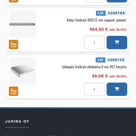
mm
vapaasti
asennet.
LVI
3308194
määrä
Kehys Unidrain 800/12 mm vapaasti asennet.
484,05
€
(alv 25,5%)
Kehys
Unidrain
800/12
mm
vapaasti
asennet.
LVI
3308125
määrä
Jatkopala Unidrain ulkokulma 8 mm RST harjattu
59,08
€
(alv 25,5%)
Jatkopala
Unidrain
ulkokulma
8
mm
RST
harjattu
määrä
JUKIRA OY