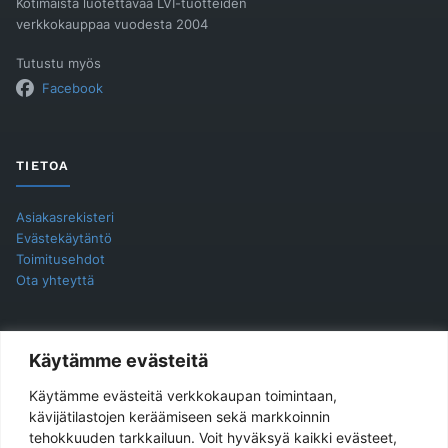
Kotimaista luotettavaa LVI-tuotteiden
verkkokauppaa vuodesta 2004
Tutustu myös
Facebook
TIETOA
Asiakasrekisteri
Evästekäytäntö
Toimitusehdot
Ota yhteyttä
YHTEYSTIEDOT
Käytämme evästeitä
Käytämme evästeitä verkkokaupan toimintaan,
Jukira Oy
kävijätilastojen keräämiseen sekä markkoinnin
tehokkuuden tarkkailuun. Voit hyväksyä kaikki evästeet,
Haarlankatu 4 B 2