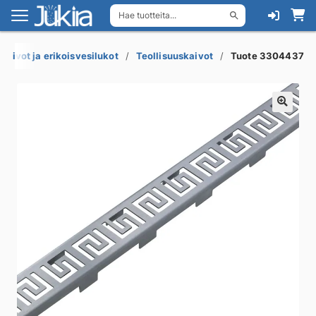
Hae tuotteita...
Siirry
Siirry
navigointiin
sisältöön
akaivot ja erikoisvesilukot
Teollisuuskaivot
Tuote 3304437