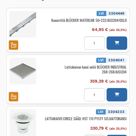
LVI
3304448
Kansiritilä BLÜCHER WATERLINE 50×232/AISI304/OSLO
64,95
€
(alv 25,5%)
Kansiritilä
BLÜCHER
WATERLINE
50x232/AISI304/OSLO
määrä
LVI
3304041
Lattiakaivon kansi neliö BLÜCHER INDUSTRIAL
268×268/AISI304
359,39
€
(alv 25,5%)
Lattiakaivon
kansi
neliö
BLÜCHER
INDUSTRIAL
268x268/AISI304
LVI
3304233
määrä
LATTIAKAIVO CIRCLE SÄÄD. HST 110 PYSTY SIS.MATTOKANSI
330,79
€
(alv 25,5%)