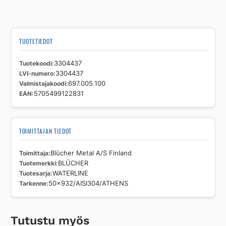
TUOTETIEDOT
Tuotekoodi
3304437
LVI-numero
3304437
Valmistajakoodi
697.005.100
EAN
5705499122831
TOIMITTAJAN TIEDOT
Toimittaja
Blücher Metal A/S Finland
Tuotemerkki
BLÜCHER
Tuotesarja
WATERLINE
Tarkenne
50x932/AISI304/ATHENS
Tutustu myös