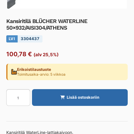
Kansiritilä BLÜCHER WATERLINE
50×932/AISI304/ATHENS
LVI
3304437
100,78
€
(alv 25,5%)
Erikoistilaustuote
Toimitusaika-arvio: 5 viikkoa
Kansiritilä
Lisää ostoskoriin
BLÜCHER
WATERLINE
50x932/AISI304/ATHENS
määrä
Kansiritilä WaterLine-lattiakaivoon.