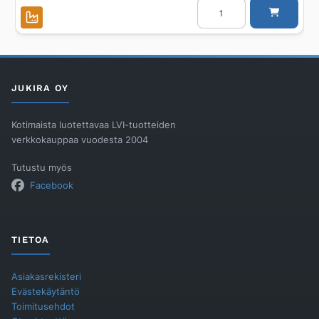
LATTIAKAIVO
CIRCLE
SÄÄD.
HST
110
PYSTY
SIS.MATTOKANSI
määrä
JUKIRA OY
Kotimaista luotettavaa LVI-tuotteiden
verkkokauppaa vuodesta 2004
Tutustu myös
Facebook
TIETOA
Asiakasrekisteri
Evästekäytäntö
Toimitusehdot