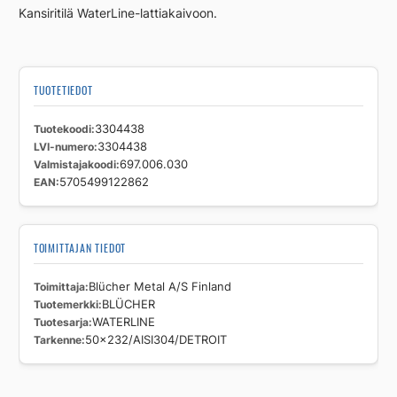
Kansiritilä WaterLine-lattiakaivoon.
TUOTETIEDOT
Tuotekoodi
3304438
LVI-numero
3304438
Valmistajakoodi
697.006.030
EAN
5705499122862
TOIMITTAJAN TIEDOT
Toimittaja
Blücher Metal A/S Finland
Tuotemerkki
BLÜCHER
Tuotesarja
WATERLINE
Tarkenne
50x232/AISI304/DETROIT