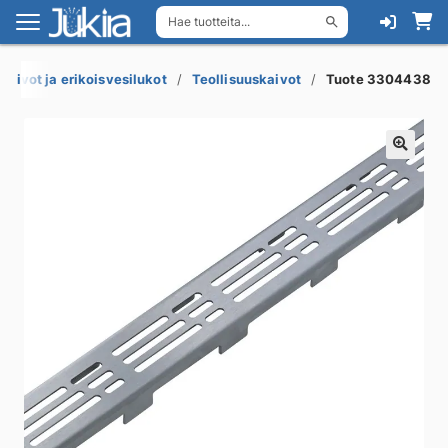
Hae tuotteita...
Siirry
Siirry
navigointiin
sisältöön
akaivot ja erikoisvesilukot
Teollisuuskaivot
Tuote 3304438