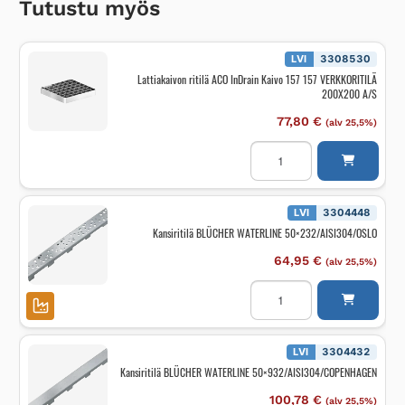
Tutustu myös
LVI
3308530
Lattiakaivon ritilä ACO InDrain Kaivo 157 157 VERKKORITILÄ
200X200 A/S
77,80
€
(alv 25,5%)
Lattiakaivon
ritilä
ACO
InDrain
Kaivo
157
LVI
3304448
157
Kansiritilä BLÜCHER WATERLINE 50×232/AISI304/OSLO
VERKKORITILÄ
200X200
A/S
64,95
€
(alv 25,5%)
määrä
Kansiritilä
BLÜCHER
WATERLINE
50x232/AISI304/OSLO
määrä
LVI
3304432
Kansiritilä BLÜCHER WATERLINE 50×932/AISI304/COPENHAGEN
100,78
€
(alv 25,5%)