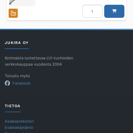
Kansiritilä
BLÜCHER
WATERLINE
50x932/AISI304/COPEN
määrä
JUKIRA OY
Kotimaista luotettavaa LVI-tuotteiden
verkkokauppaa vuodesta 2004
Tutustu myös
Facebook
TIETOA
Asiakasrekisteri
Evästekäytäntö