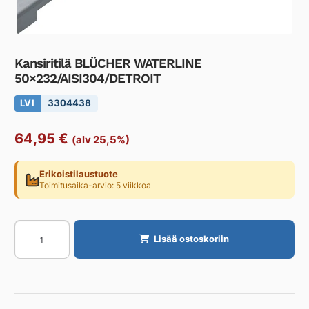
Kansiritilä BLÜCHER WATERLINE
50×232/AISI304/DETROIT
LVI
3304438
64,95
€
(alv 25,5%)
Erikoistilaustuote
Toimitusaika-arvio: 5 viikkoa
Kansiritilä
Lisää ostoskoriin
BLÜCHER
WATERLINE
50x232/AISI304/DETROIT
määrä