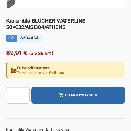
Kansiritilä BLÜCHER WATERLINE
50×632/AISI304/ATHENS
LVI
3304434
89,91
€
(alv 25,5%)
Erikoistilaustuote
Toimitusaika-arvio: 5 viikkoa
Kansiritilä
Lisää ostoskoriin
BLÜCHER
WATERLINE
50x632/AISI304/ATHENS
määrä
Kansiritilä WaterLine-lattiakaivoon.