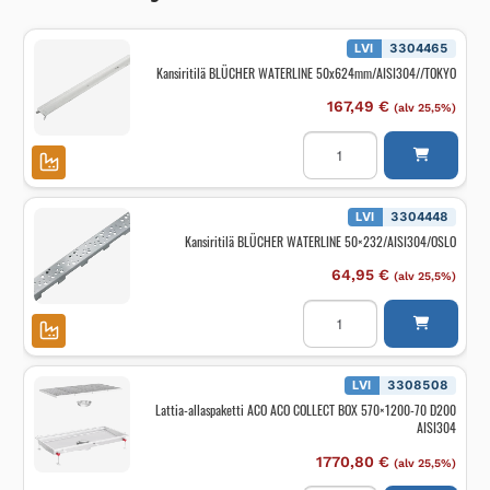
LVI
3304465
Kansiritilä BLÜCHER WATERLINE 50x624mm/AISI304//TOKYO
167,49
€
(alv 25,5%)
Kansiritilä
BLÜCHER
WATERLINE
50x624mm/AISI304//TO
määrä
LVI
3304448
Kansiritilä BLÜCHER WATERLINE 50×232/AISI304/OSLO
64,95
€
(alv 25,5%)
Kansiritilä
BLÜCHER
WATERLINE
50x232/AISI304/OSLO
määrä
LVI
3308508
Lattia-allaspaketti ACO ACO COLLECT BOX 570×1200-70 D200
AISI304
1770,80
€
(alv 25,5%)