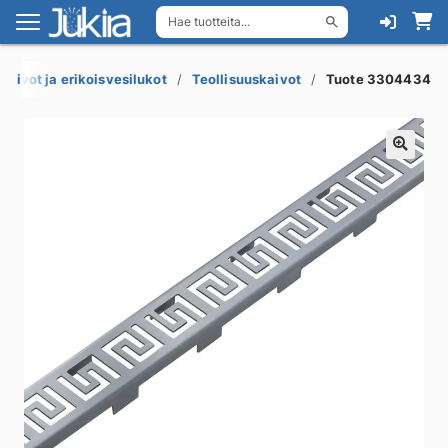
Hae tuotteita...
Siirry
Siirry
navigointiin
sisältöön
akaivot ja erikoisvesilukot
Teollisuuskaivot
Tuote 3304434