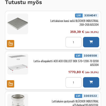
Tutustu myös
LVI
3304041
Lattiakaivon kansi neliö BLÜCHER INDUSTRIAL
268×268/AISI304
359,39
€
(alv 25,5%)
Lattiakaivon
kansi
neliö
BLÜCHER
INDUSTRIAL
268x268/AISI304
LVI
3308508
määrä
Lattia-allaspaketti ACO ACO COLLECT BOX 570×1200-70 D200
AISI304
1770,80
€
(alv 25,5%)
Lattia-
allaspaketti
ACO
ACO
COLLECT
BOX
LVI
3303522
570x1200-
Lattiakaivo pystymalli BLÜCHER INDUSTRIAL
70
ø75/kehysø195/AISI316L
D200