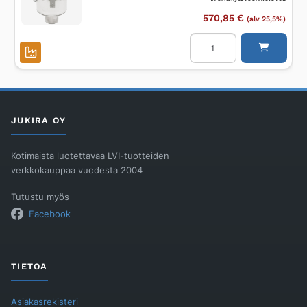
AISI304
määrä
570,85
€
(alv 25,5%)
Lattiakaivo
pystymalli
BLÜCHER
INDUSTRIAL
ø75/kehysø195/AISI316L
määrä
JUKIRA OY
Kotimaista luotettavaa LVI-tuotteiden
verkkokauppaa vuodesta 2004
Tutustu myös
Facebook
TIETOA
Asiakasrekisteri