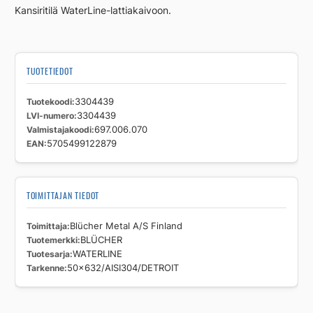
Kansiritilä WaterLine-lattiakaivoon.
TUOTETIEDOT
Tuotekoodi
3304439
LVI-numero
3304439
Valmistajakoodi
697.006.070
EAN
5705499122879
TOIMITTAJAN TIEDOT
Toimittaja
Blücher Metal A/S Finland
Tuotemerkki
BLÜCHER
Tuotesarja
WATERLINE
Tarkenne
50x632/AISI304/DETROIT