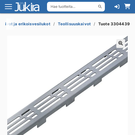
Hae tuotteita...
Siirry
Siirry
navigointiin
sisältöön
akaivot ja erikoisvesilukot
Teollisuuskaivot
Tuote 3304439