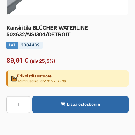
Kansiritilä BLÜCHER WATERLINE
50×632/AISI304/DETROIT
LVI
3304439
89,91
€
(alv 25,5%)
Erikoistilaustuote
Toimitusaika-arvio: 5 viikkoa
Kansiritilä
Lisää ostoskoriin
BLÜCHER
WATERLINE
50x632/AISI304/DETROIT
määrä