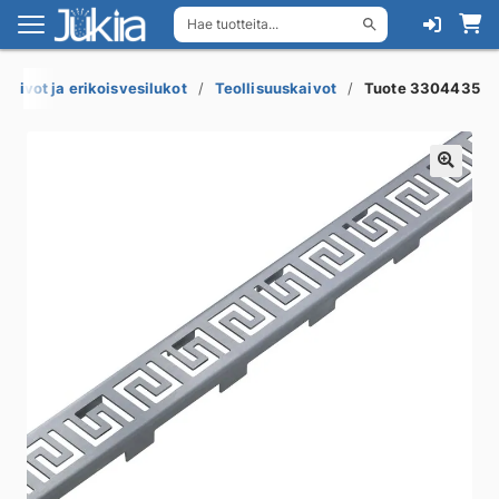
Hae tuotteita...
Siirry
Siirry
navigointiin
sisältöön
akaivot ja erikoisvesilukot
Teollisuuskaivot
Tuote 3304435