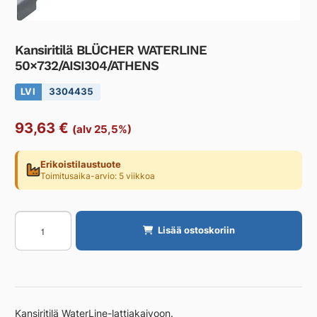
Kansiritilä BLÜCHER WATERLINE
50×732/AISI304/ATHENS
LVI
3304435
93,63
€
(alv 25,5%)
Erikoistilaustuote
Toimitusaika-arvio: 5 viikkoa
Kansiritilä
Lisää ostoskoriin
BLÜCHER
WATERLINE
50x732/AISI304/ATHENS
määrä
Kansiritilä WaterLine-lattiakaivoon.