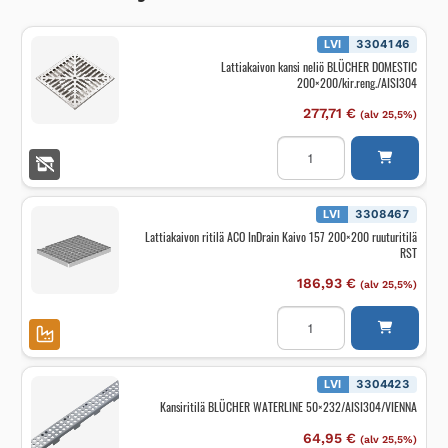
LVI
3304146
Lattiakaivon kansi neliö BLÜCHER DOMESTIC
200×200/kir.reng./AISI304
277,71
€
(alv 25,5%)
Lattiakaivon
kansi
neliö
BLÜCHER
DOMESTIC
200x200/kir.reng./AISI30
LVI
3308467
määrä
Lattiakaivon ritilä ACO InDrain Kaivo 157 200×200 ruuturitilä
RST
186,93
€
(alv 25,5%)
Lattiakaivon
ritilä
ACO
InDrain
Kaivo
157
LVI
3304423
200x200
Kansiritilä BLÜCHER WATERLINE 50×232/AISI304/VIENNA
ruuturitilä
RST
määrä
64,95
€
(alv 25,5%)