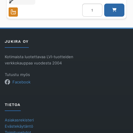
Kansiritilä
BLÜCHER
WATERLINE
50x232/AISI304/VIENNA
määrä
JUKIRA OY
Kotimaista luotettavaa LVI-tuotteiden
verkkokauppaa vuodesta 2004
Tutustu myös
Facebook
TIETOA
Asiakasrekisteri
Evästekäytäntö
Toimitusehdot