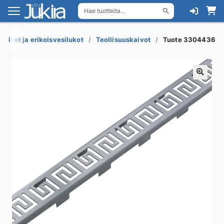
Hae tuotteita...
Siirry
Siirry
navigointiin
sisältöön
akaivot ja erikoisvesilukot
Teollisuuskaivot
Tuote 3304436