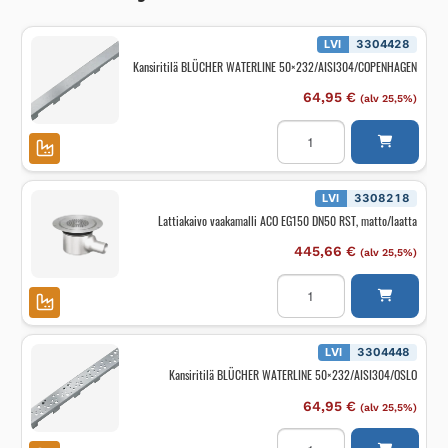
LVI
3304428
Kansiritilä BLÜCHER WATERLINE 50×232/AISI304/COPENHAGEN
64,95
€
(alv 25,5%)
Kansiritilä
BLÜCHER
WATERLINE
50x232/AISI304/COPEN
määrä
LVI
3308218
Lattiakaivo vaakamalli ACO EG150 DN50 RST, matto/laatta
445,66
€
(alv 25,5%)
Lattiakaivo
vaakamalli
ACO
EG150
DN50
RST,
LVI
3304448
matto/laatta
Kansiritilä BLÜCHER WATERLINE 50×232/AISI304/OSLO
määrä
64,95
€
(alv 25,5%)
Kansiritilä
BLÜCHER