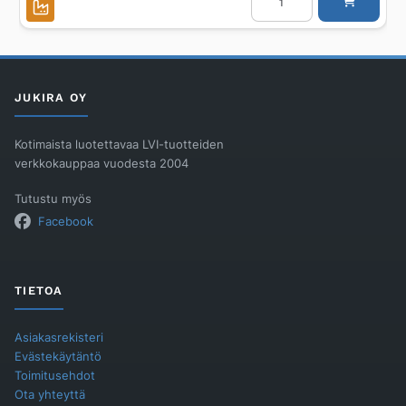
WATERLINE
50x232/AISI304/OSLO
määrä
JUKIRA OY
Kotimaista luotettavaa LVI-tuotteiden
verkkokauppaa vuodesta 2004
Tutustu myös
Facebook
TIETOA
Asiakasrekisteri
Evästekäytäntö
Toimitusehdot
Ota yhteyttä