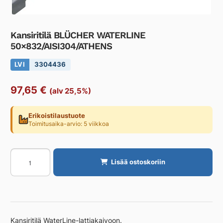
Kansiritilä BLÜCHER WATERLINE
50×832/AISI304/ATHENS
LVI
3304436
97,65
€
(alv 25,5%)
Erikoistilaustuote
Toimitusaika-arvio: 5 viikkoa
Kansiritilä
Lisää ostoskoriin
BLÜCHER
WATERLINE
50x832/AISI304/ATHENS
määrä
Kansiritilä WaterLine-lattiakaivoon.