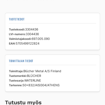
TUOTETIEDOT
Tuotekoodi
3304436
LVI-numero
3304436
Valmistajakoodi
697.005.090
EAN
5705499122824
TOIMITTAJAN TIEDOT
Toimittaja
Blücher Metal A/S Finland
Tuotemerkki
BLÜCHER
Tuotesarja
WATERLINE
Tarkenne
50x832/AISI304/ATHENS
Tutustu myös