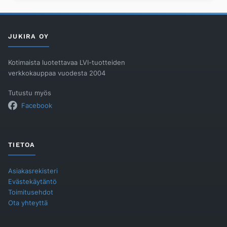
määrä
JUKIRA OY
Kotimaista luotettavaa LVI-tuotteiden
verkkokauppaa vuodesta 2004
Tutustu myös
Facebook
TIETOA
Asiakasrekisteri
Evästekäytäntö
Toimitusehdot
Ota yhteyttä