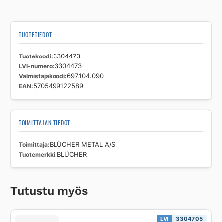
TUOTETIEDOT
Tuotekoodi
3304473
LVI-numero
3304473
Valmistajakoodi
697.104.090
EAN
5705499122589
TOIMITTAJAN TIEDOT
Toimittaja
BLÜCHER METAL A/S
Tuotemerkki
BLÜCHER
Tutustu myös
LVI
3304705