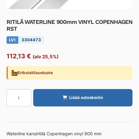
RITILÄ WATERLINE 900mm VINYL COPENHAGEN
RST
LVI
3304473
112,13
€
(alv 25,5%)
Erikoistilaustuote
RITILÄ
Lisää ostoskoriin
WATERLINE
900mm
VINYL
COPENHAGEN
RST
Waterline kansiritilä Copenhagen vinyl 900 mm
määrä