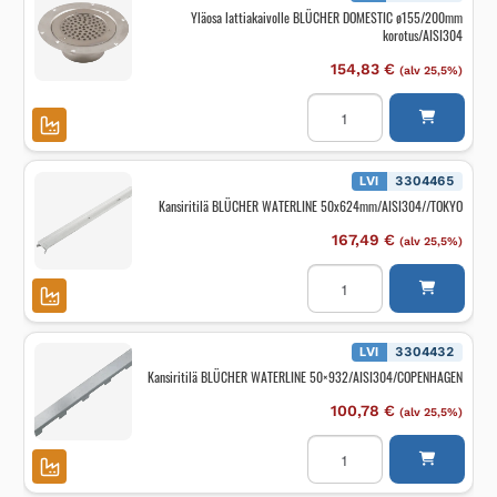
Yläosa lattiakaivolle BLÜCHER DOMESTIC ø155/200mm
korotus/AISI304
154,83
€
(alv 25,5%)
Yläosa
lattiakaivolle
BLÜCHER
DOMESTIC
ø155/200mm
korotus/AISI304
LVI
3304465
määrä
Kansiritilä BLÜCHER WATERLINE 50x624mm/AISI304//TOKYO
167,49
€
(alv 25,5%)
Kansiritilä
BLÜCHER
WATERLINE
50x624mm/AISI304//TO
määrä
LVI
3304432
Kansiritilä BLÜCHER WATERLINE 50×932/AISI304/COPENHAGEN
100,78
€
(alv 25,5%)
Kansiritilä
BLÜCHER
WATERLINE
50x932/AISI304/COPEN